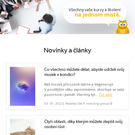
Všechny vaše kurzy a školení
na jednom místě.
Novinky a články
Co všechno můžete dělat, abyste udrželi svůj
mozek v kondici?
Náš mozek přirozeně stárne a degeneruje.
V pozdějším věku zapomínáme, zhoršuje se naše
pozornost i paměť. Všechny tyt...
Číst dále
|
03. 05. 2022
Redakce DeCP investing group SE
Čtyři oblasti, díky kterým můžete zlepšit svůj
osobní růst