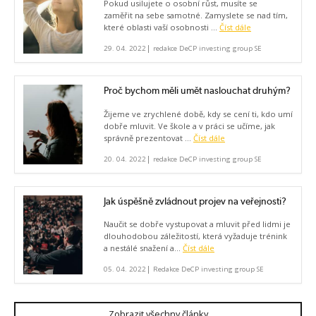
Pokud usilujete o osobní růst, musíte se
zaměřit na sebe samotné. Zamyslete se nad tím,
které oblasti vaší osobnosti ...
Číst dále
|
29. 04. 2022
redakce DeCP investing group SE
Proč bychom měli umět naslouchat druhým?
Žijeme ve zrychlené době, kdy se cení ti, kdo umí
dobře mluvit. Ve škole a v práci se učíme, jak
správně prezentovat ...
Číst dále
|
20. 04. 2022
redakce DeCP investing group SE
Jak úspěšně zvládnout projev na veřejnosti?
Naučit se dobře vystupovat a mluvit před lidmi je
dlouhodobou záležitostí, která vyžaduje trénink
a nestálé snažení a...
Číst dále
|
05. 04. 2022
Redakce DeCP investing group SE
Zobrazit všechny články