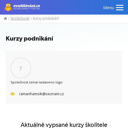
Menu
Společnosti
Kurzy podnikání
Manažerské
Odborné
Počítačové
Jazykov
kurzy
znalosti
kurzy
kurzy
Kurzy podnikání
?
Společnost nemá nastaveno logo
ramanhamsik@seznam.cz
Aktuálně vypsané kurzy školitele