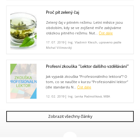
Proč pít zelený čaj
Zelený čaj v pitném režimu. Letní měsíce jsou
obdobím, kdy se ve zvýšené míře zabýváme
otázkou pitného režimu. Nut...
Číst dále
|
17. 07. 2019
Ing. Vladimír Klesch, upraveno podle
Michal Vilímovský
Profesní zkouška “Lektor dalšího vzdělávání”
Jak vypadá zkouška “Profesionálního lektora”? O
tom, co se naučíte v kurzu “Profesionální lektor”
(dle standardu N...
Číst dále
|
12. 02. 2019
Ing. Lenka Podmolíková, MBA
Zobrazit všechny články