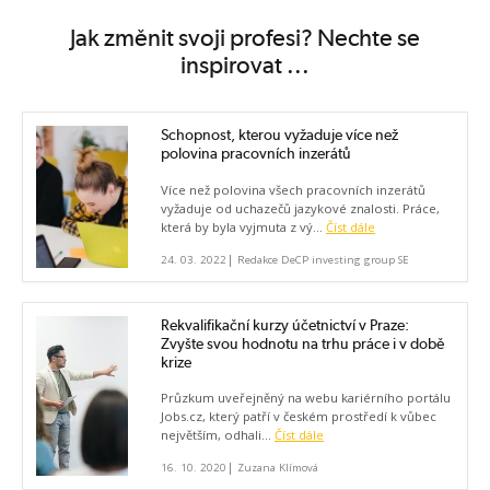
Jak změnit svoji profesi? Nechte se
inspirovat ...
Schopnost, kterou vyžaduje více než
polovina pracovních inzerátů
Více než polovina všech pracovních inzerátů
vyžaduje od uchazečů jazykové znalosti. Práce,
která by byla vyjmuta z vý...
Číst dále
|
24. 03. 2022
Redakce DeCP investing group SE
Rekvalifikační kurzy účetnictví v Praze:
Zvyšte svou hodnotu na trhu práce i v době
krize
Průzkum uveřejněný na webu kariérního portálu
Jobs.cz, který patří v českém prostředí k vůbec
největším, odhali...
Číst dále
|
16. 10. 2020
Zuzana Klímová