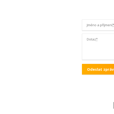
hygienická pravidla pro práci s dětmi v zařízeních i v domá
Kurz je možné získat
ZDARMA
přes Úřad práce v rámci
Zv
Jméno a příjmení
rekvalifikace.
Dotaz
*
Obsahová náplň:
1. Zásady bezpečnosti a prevence úrazů, ochrana zdra
2. Poskytování první pomoci dětem
vyhodnocení nenadálých situací, způsoby řešení, resuscit
pomoc při úrazech a nehodách
3. Péče o běžně nemocné dítě v domácím ošetřování
rozeznání a vyhodnocení příznaků nemoci, postupy a způ
různých typech onemocnění
4. Vedení dětí k hygienickým návykům