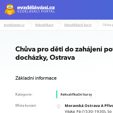
evzdelavani.cz
Rekvalifikace
Rekvalifikační kurzy
Manažerské kurzy
Odborné znalost
Chůva pro děti do zahájení po
docházky, Ostrava
Základní informace
Rekvalifikační kurzy
Kategorie:
Moravská Ostrava A Přív
Místa konání:
Výuka: Pá (15:30-19:30), So 