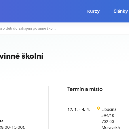
Kurzy
Články
Chůva pro děti do zahájení povinné školní docházky, Ostrava
i
Počítačové kurzy
Jazykové kurzy
vinné školní
Termín a místo
17. 1. - 4. 4.
Libušina
594/10
oz
702 00
(8:00-15:00).
Moravská