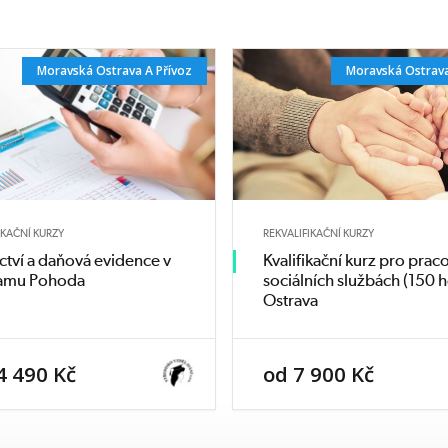
dítěte
Moravská Ostrava A Přívoz
Moravská Ostrava
žim
cí aktivity a
IKAČNÍ KURZY
REKVALIFIKAČNÍ KURZY
výchovné
ctví a daňová evidence v
Kvalifikační kurz pro prac
amu Pohoda
sociálních službách (150 h
Ostrava
4 490 Kč
od 7 900 Kč