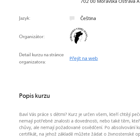
702 00 Moravská Ostrava A 
Čeština
Jazyk:
Organizátor:
Detail kurzu na stránce
Přejít na web
organizatora:
Popis kurzu
Baví Vás práce s dětmi? Kurz je určen všem, kteří chtějí pečo
nemají potřebné znalosti a dovednosti, nebo také těm, kteří 
chůvy, ale nemají požadované osvědčení. Po absolvování ku
certifikát, na jehož základě můžete žádat o živnostenské o