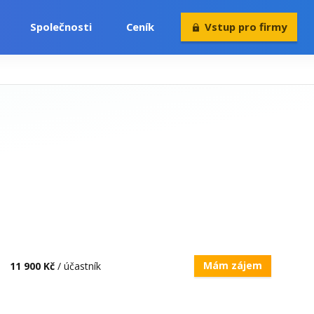
Společnosti
Ceník
Vstup pro firmy
Volný čas
Konference
Rekvalifikace
Mám zájem
11 900 Kč
/ účastník