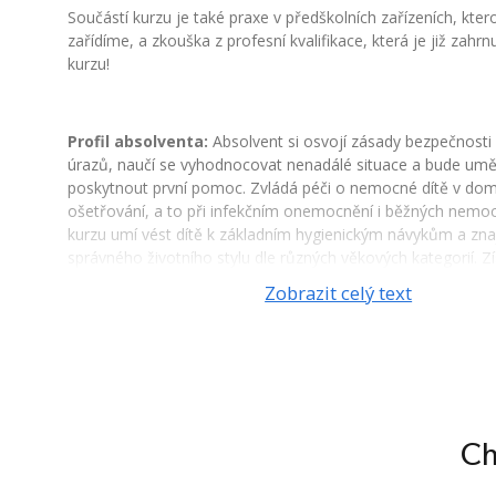
Součástí kurzu je také praxe v předškolních zařízeních, kte
zařídíme, a zkouška z profesní kvalifikace, která je již zahrn
kurzu!
Profil absolventa:
Absolvent si osvojí zásady bezpečnosti
úrazů, naučí se vyhodnocovat nenadálé situace a bude um
poskytnout první pomoc. Zvládá péči o nemocné dítě v do
ošetřování, a to při infekčním onemocnění i běžných nemoc
kurzu umí vést dítě k základním hygienickým návykům a zna
správného životního stylu dle různých věkových kategorií. Zí
zkušenosti z oblasti výživy, pohybových aktivit, duševního zd
Zobrazit celý text
sestavování jídelníčků. Naučí se uplatňovat metody a for
práce s ohledem na věk dítěte, budou umět organizovat růz
vybírat správné vzdělávací a výchovné pomůcky a uplatňov
výchovné a vzdělávací metody. Absolventi se naučí řešit i ne
z pedagogicko-psychologického hlediska, budou vědět, jak 
agresivní či hyperaktivní dítě a jakých etických principů se př
držet. Účastníci kurzu se budou rovněž orientovat v legislativ
Ch
péči o děti i pracovněprávními vztahy a získají základní znalo
daňové evidence a uzavírání smluv. Taktéž budou ovládat p