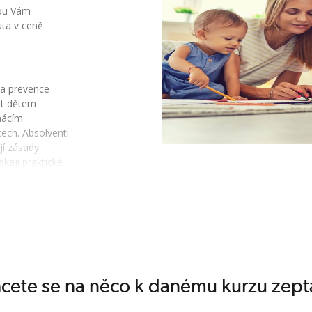
rou Vám
uta v ceně
 a prevence
ět dětem
mácím
ech. Absolventi
jí zásady
skají praktické
raví i
my pedagogické
né typy her,
at vhodné
příznivé situace
reagovat na
i práci chůvy
ě související s
cete se na něco k danému kurzu zept
sti z oblasti
rovozní a