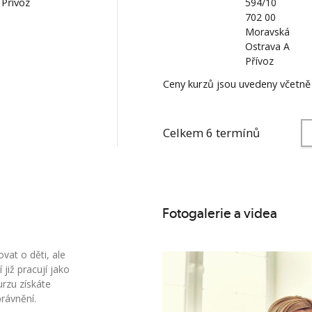
Přívoz
594/10
702 00
Moravská
Ostrava A
Přívoz
Ceny kurzů jsou uvedeny včetn
Celkem 6 termínů
Fotogalerie a videa
vat o děti, ale
již pracují jako
rzu získáte
právnění.