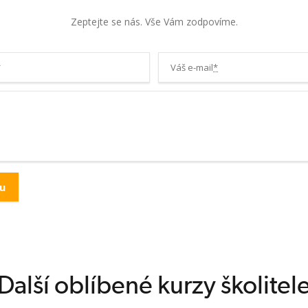
cnostech.
Zeptejte se nás. Vše Vám zodpovíme.
olené
*
Váš e-mail
*
ví dětí
ace, první
soby řešení při
Další oblíbené kurzy školitel