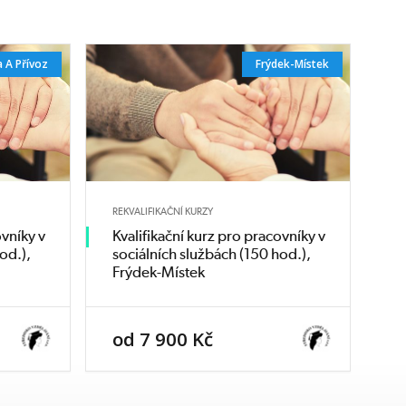
 A Přívoz
Frýdek-Místek
REKVALIFIKAČNÍ KURZY
ovníky v
Kvalifikační kurz pro pracovníky v
od.),
sociálních službách (150 hod.),
Frýdek-Místek
od 7 900 Kč