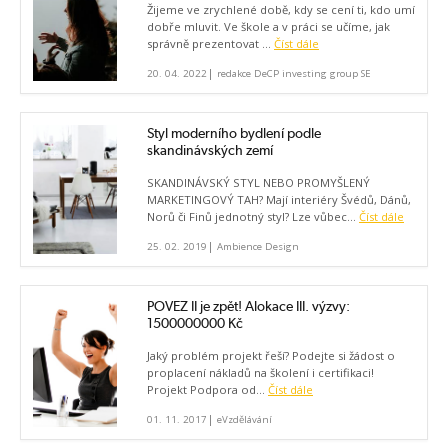
Žijeme ve zrychlené době, kdy se cení ti, kdo umí
dobře mluvit. Ve škole a v práci se učíme, jak
správně prezentovat ...
Číst dále
|
20. 04. 2022
redakce DeCP investing group SE
Styl moderního bydlení podle
skandinávských zemí
SKANDINÁVSKÝ STYL NEBO PROMYŠLENÝ
MARKETINGOVÝ TAH? Mají interiéry Švédů, Dánů,
Norů či Finů jednotný styl? Lze vůbec...
Číst dále
|
25. 02. 2019
Ambience Design
POVEZ II je zpět! Alokace III. výzvy:
1500000000 Kč
Jaký problém projekt řeší? Podejte si žádost o
proplacení nákladů na školení i certifikaci!
Projekt Podpora od...
Číst dále
|
01. 11. 2017
eVzdělávání