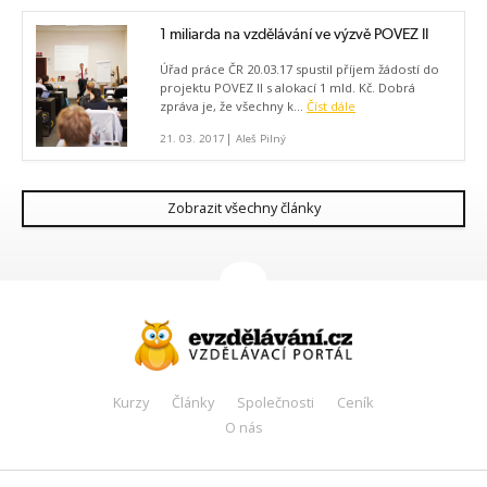
1 miliarda na vzdělávání ve výzvě POVEZ II
Úřad práce ČR 20.03.17 spustil příjem žádostí do
projektu POVEZ II s alokací 1 mld. Kč. Dobrá
zpráva je, že všechny k...
Číst dále
|
21. 03. 2017
Aleš Pilný
Zobrazit všechny články
Kurzy
Články
Společnosti
Ceník
O nás