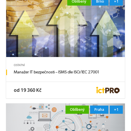
Oblíbený
Brno
+1
OSTATNÍ
Manažer IT bezpečnosti – ISMS dle ISO/IEC 27001
od 19 360 Kč
Oblíbený
Praha
+1