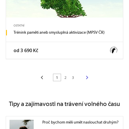
OSTATNÍ
Trénink paměti aneb smysluplná aktivizace (MPSV ČR)
od 3 690 Kč
<
>
1
2
3
Tipy a zajímavosti na trávení volného času
Proč bychom měli umět naslouchat druhým?