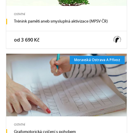
OSTATNÍ
Trénink paměti aneb smysluplná aktivizace (MPSV ČR)
od 3 690 Kč
Moravská Ostrava A Přívoz
OSTATNÍ
Grafomotorická cvičení s pohybem