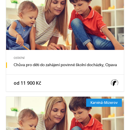
zásady pro vedení dětského kolektivu, požadavky na prostory
12. Praxe
Zobrazit termíny kurzů
OSTATNÍ
Chůva pro děti do zahájení povinné školní docházky, Opava
od 11 900 Kč
Karviná-Mizerov