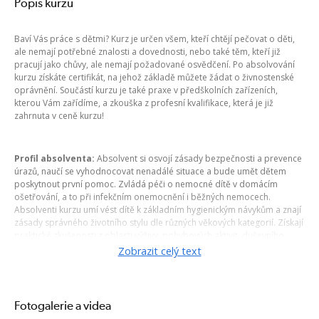
Popis kurzu
Baví Vás práce s dětmi? Kurz je určen všem, kteří chtějí pečovat o děti,
ale nemají potřebné znalosti a dovednosti, nebo také těm, kteří již
pracují jako chůvy, ale nemají požadované osvědčení. Po absolvování
kurzu získáte certifikát, na jehož základě můžete žádat o živnostenské
oprávnění. Součástí kurzu je také praxe v předškolních zařízeních,
kterou Vám zařídíme, a zkouška z profesní kvalifikace, která je již
zahrnuta v ceně kurzu!
Profil absolventa:
Absolvent si osvojí zásady bezpečnosti a prevence
úrazů, naučí se vyhodnocovat nenadálé situace a bude umět dětem
poskytnout první pomoc. Zvládá péči o nemocné dítě v domácím
ošetřování, a to při infekčním onemocnění i běžných nemocech.
Absolventi kurzu umí vést dítě k základním hygienickým návykům a znají
zásady správného životního stylu dle různých věkových kategorií. Získají
praktické zkušenosti z oblasti výživy, pohybových aktivit, duševního
zdraví i sestavování jídelníčků. Naučí se uplatňovat metody a formy
Zobrazit celý text
pedagogické práce s ohledem na věk dítěte, budou umět organizovat
různé typy her, vybírat správné vzdělávací a výchovné pomůcky a
uplatňovat vhodné výchovné a vzdělávací metody. Absolventi se naučí
řešit i nepříznivé situace z pedagogicko-psychologického hlediska,
Fotogalerie a videa
budou vědět, jak reagovat na agresivní či hyperaktivní dítě a jakých