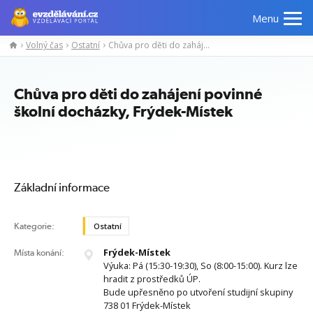
Menu
Volný čas
Ostatní
Chůva pro děti do zahájení povinné školní docházky, Frýdek-Místek
Manažerské
Odborné
Počítačové
Jazykov
kurzy
znalosti
kurzy
kurzy
Chůva pro děti do zahájení povinné
školní docházky, Frýdek-Místek
Základní informace
Kategorie:
Ostatní
Frýdek-Místek
Místa konání:
Výuka: Pá (15:30-19:30), So (8:00-15:00). Kurz lze
hradit z prostředků ÚP.
Bude upřesněno po utvoření studijní skupiny
738 01 Frýdek-Místek