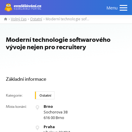
Menu
Volný čas
Ostatní
Moderní technologie softwarového vývoje nejen pro recruitery
Manažerské
Odborné
Počítačové
Jazykov
kurzy
znalosti
kurzy
kurzy
Moderní technologie softwarového
vývoje nejen pro recruitery
Základní informace
Kategorie:
Ostatní
Brno
Místa konání:
Sochorova 38
616 00 Brno
Praha