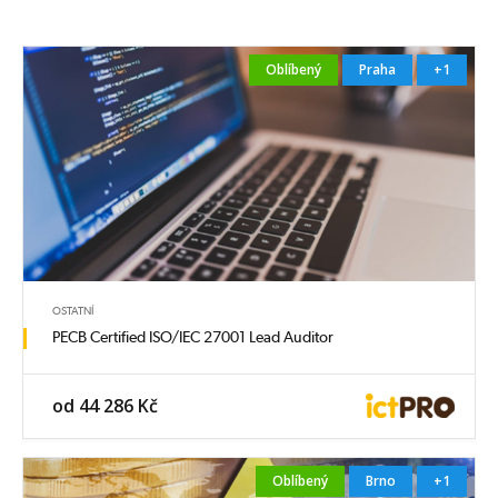
Oblíbený
Praha
+1
OSTATNÍ
PECB Certified ISO/IEC 27001 Lead Auditor
od 44 286 Kč
Oblíbený
Brno
+1