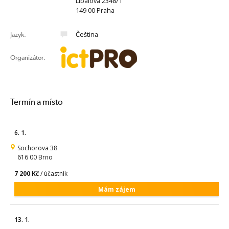
Líbalova 2348/1
149 00 Praha
Čeština
Jazyk:
Organizátor:
Termín a místo
6. 1.
Sochorova 38
616 00 Brno
7 200 Kč
/ účastník
Mám zájem
13. 1.