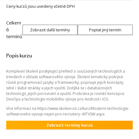
Ceny kurzů jsou uvedeny včetně DPH
Celkem
6
Zobrazit další termíny
Poptat jiný termín
termínů
Popis kurzu
Komplexní školení poskytující přehled o současných technologiích a
trendech v oblasti softwarového vývoje. Školení tematicky pokrývá
různé programovací jazyky a frameworky, popisuje jejich koncepty,
silné i slabé stránky a jejich využití. Dotýká se i databázových
technologií, jejich porovnání a využití. Probrána je rovněž koncepce
DevOps a technologie mobilního vývoje pro Android i iOS.
Více informací na https://www.skoleni-ict.cz/kurz/Moderni-technologie-
softwaroveho-vyvoje-nejen-pro-recruitery--MTVSW.aspx
Zobrazit termíny kurzů