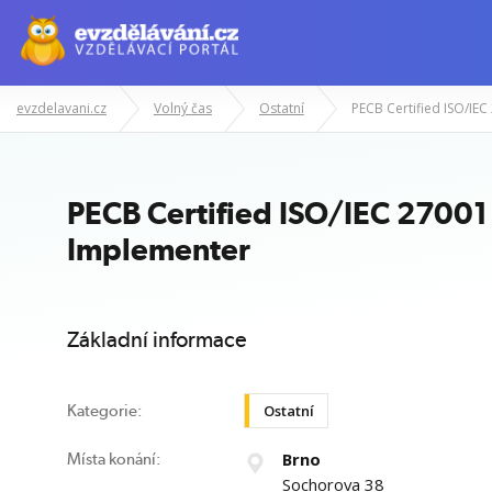
evzdelavani.cz
Volný čas
Ostatní
Manažerské kurzy
Odborné znalost
PECB Certified ISO/IEC 27001
Implementer
Základní informace
Ostatní
Kategorie:
Brno
Místa konání:
Sochorova 38