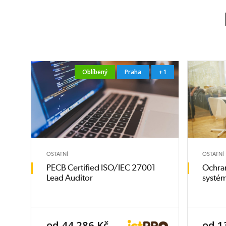
Oblíbený
Praha
+1
OSTATNÍ
OSTATNÍ
PECB Certified ISO/IEC 27001
Ochran
Lead Auditor
syst
od 44 286 Kč
od 1