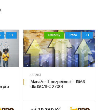
e
a
+1
Oblíbený
Praha
+1
OSTATNÍ
Manažer IT bezpečnosti – ISMS
n pro
dle ISO/IEC 27001
od 19 360 Kč