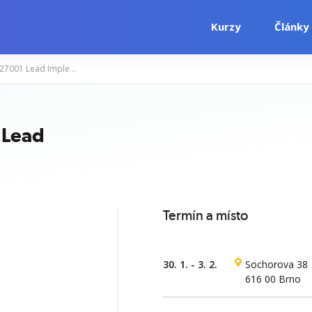
Kurzy
Články
PECB Certified ISO/IEC 27001 Lead Implementer
i
Počítačové kurzy
Jazykové kurzy
 Lead
Termín a místo
30. 1. - 3. 2.
Sochorova 38
616 00 Brno