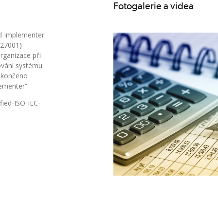
Fotogalerie a videa
d Implementer
 27001)
rganizace při
žování systému
zakončeno
ementer”.
fied-ISO-IEC-