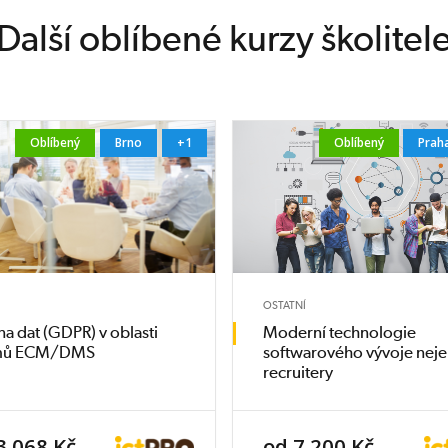
Další oblíbené kurzy školitel
Oblíbený
Brno
+1
Oblíbený
Prah
OSTATNÍ
a dat (GDPR) v oblasti
Moderní technologie
émů ECM/DMS
softwarového vývoje neje
recruitery
3 068 Kč
od 7 200 Kč