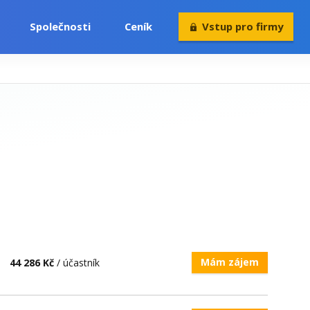
Společnosti
Ceník
Vstup pro firmy
Volný čas
Konference
Rekvalifikace
Mám zájem
44 286 Kč
/ účastník