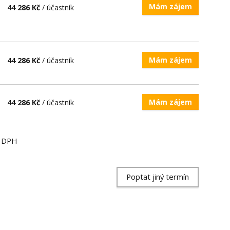
Mám zájem
44 286 Kč
/ účastník
Mám zájem
44 286 Kč
/ účastník
Mám zájem
44 286 Kč
/ účastník
ě DPH
Poptat jiný termín