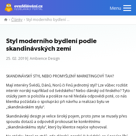
Menu
Články
Styl moderního bydlení podle skandinávských zemí
Styl moderního bydlení podle
skandinávských zemí
25. 02. 2019| Ambience Design
SKANDINÁVSKÝ STYL NEBO PROMYŠLENÝ MARKETINGOVÝ TAH?
Mají interiéry Švédů, Dánů, Norů či Finů jednotný styl? Lze vůbec rozlišit
interiér norský například od švédského? Nebo dánský od finského? Tyto
otázky jsem si položila a posléze na ně hledala odpovědi poté, co nás
klientka požádala o spolupráci při návrhu a realizaci bytu ve
„skandinávském stylu“.
Skandinávský design je velice široký pojem, proto jsme se musely přes
spoustu dotazů a odpovědí prokousat ke konkrétnímu
„skandinávskému stylu“, který by klientce nejvíce vyhovoval.