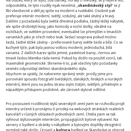
Na otázku, který ze stylů, zda dánský, norský či švédský, se jí nejvíce líbí,
odpověděla, že tyto rozdíly nijak nevnímá; „
skandinávský styl
“ se jí
líbí všeobecně a dělí jej spíše na moderní a rustikální. Osobně pak
preferuje interiér moderní, světlý, vzdušný, ale také útulný a hravý.
Dalšími z požadavků byla světlá dřevěná podlaha, žádný těžký nábytek,
ale spíše drobnější kusy, jako komody a noční stolky, ideálně na
nožičkách, ve světlém provedení, eventuálně lze přemýšlet o tmavších
variantách jako je ořech nebo teak. Sedací souprava pokud možno
šedá, žádné těžké závěsy – preferované barvy světle šedá a bílá. Co se
kuchyně týče, pak byla jasnou volbou moderní, jednoduchá, bílá
varianta. Z dalších barev spíše jemné, pastelové barvy…černou ani
tmavě šedou klientka ráda nemá. Pokud by došlo na použití vzorů, tak
maximálně geometrické. Shrneme-li to, pak všechny tyto požadavky
vesměs odpovídají definici skandinávského stylu.
Abychom se ujistily, že nabereme správný směr, prošly jsme pro
porovnání spoustu fotografií švédských, dánských, finských a norských
interiérů, které jsou na jednu stranu svým čistým, světlým, přívětivým a
nápaditým přístupem podobné, ale zároveň stylově odlišné.
Pro posouzení rozdílnosti stylů severských zemí jsem se rozhodla projít
interiéry určené k pronájmu či prodeji na webových stránkách realitních
kanceláří v různých oblastech jednotlivých zemí. Chtěla jsem se tak
vyhnout stylizovaným interiérům, propagujících bytové vybavení. Na
servery o bydlení a stránky s nábytkem a bytovými doplňky designérů
nicméně také došlo. Úroveň a
kultura
bydlení ve Skandinávii je obecně