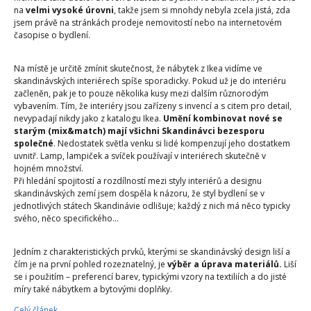
na
velmi vysoké úrovni
, takže jsem si mnohdy nebyla zcela jistá, zda
jsem právě na stránkách prodeje nemovitostí nebo na internetovém
časopise o bydlení.
Na místě je určitě zmínit skutečnost, že nábytek z Ikea vidíme ve
skandinávských interiérech spíše sporadicky. Pokud už je do interiéru
začleněn, pak je to pouze několika kusy mezi dalším různorodým
vybavením. Tím, že interiéry jsou zařízeny s invencí a s citem pro detail,
nevypadají nikdy jako z katalogu Ikea.
Umění kombinovat nové se
starým (mix&match) mají všichni Skandinávci bezesporu
společné
. Nedostatek světla venku si lidé kompenzují jeho dostatkem
uvnitř. Lamp, lampiček a svíček používají v interiérech skutečně v
hojném množství.
Při hledání spojitostí a rozdílností mezi styly interiérů a designu
skandinávských zemí jsem dospěla k názoru, že styl bydlení se v
jednotlivých státech Skandinávie odlišuje; každý z nich má něco typicky
svého, něco specifického…
Jedním z charakteristických prvků, kterými se skandinávský design liší a
čím je na první pohled rozeznatelný, je
výběr a úprava materiálů.
Liší
se i použitím – preferencí barev, typickými vzory na textiliích a do jisté
míry také nábytkem a bytovými doplňky.
Celý článek