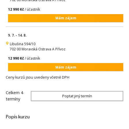
12 990 Kč
/ účastník
Mám zájem
9. 7. - 14. 8.
Libušina 594/10
702 00 Moravská Ostrava A Přívoz
12 990 Kč
/ účastník
Mám zájem
Ceny kurzů jsou uvedeny včetně DPH
Celkem 4
Poptat jiný termín
termíny
Popis kurzu