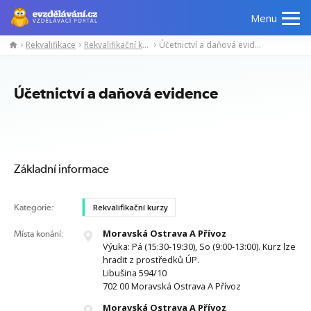
Menu
Rekvalifikace
Rekvalifikační kurzy
Účetnictví a daňová evidence
Manažerské
Odborné
Počítačové
Jazykov
kurzy
znalosti
kurzy
kurzy
Účetnictví a daňová evidence
Základní informace
Kategorie:
Rekvalifikační kurzy
Moravská Ostrava A Přívoz
Místa konání:
Výuka: Pá (15:30-19:30), So (9:00-13:00). Kurz lze
hradit z prostředků ÚP.
Libušina 594/10
702 00 Moravská Ostrava A Přívoz
Moravská Ostrava A Přívoz