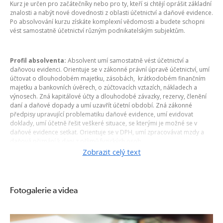
Kurz je určen pro začátečníky nebo pro ty, kteří si chtějí oprášit základní
znalosti a nabýt nové dovednosti z oblasti účetnictví a daňové evidence.
Po absolvování kurzu získáte komplexní vědomosti a budete schopni
vést samostatně účetnictví různým podnikatelským subjektům.
Profil absolventa:
Absolvent umí samostatně vést účetnictví a
daňovou evidenci. Orientuje se v zákonné právní úpravě účetnictví, umí
účtovat o dlouhodobém majetku, zásobách, krátkodobém finančním
majetku a bankovních úvěrech, o zúčtovacích vztazích, nákladech a
výnosech. Zná kapitálové účty a dlouhodobé závazky, rezervy, členění
daní a daňové dopady a umí uzavřít účetní období. Zná zákonné
předpisy upravující problematiku daňové evidence, umí evidovat
doklady, umí účetně řešit veškeré situace, se kterými je možné se v
daňové evidence setkat. Orientuje se v DPH, umí zpracovávat mzdy a
daňová přiznání k dani z příjmů fyzických osob.
Zobrazit celý text
Kurz je možné získat
ZDARMA
přes Úřad práce v rámci
Zvolené
rekvalifikace.
Fotogalerie a videa
Obsahová náplň: