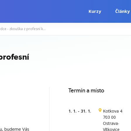
Kurzy
Články
Výživový poradce - zkouška z profesní kvalifikace (PK 69-042-N)
i
Počítačové kurzy
Jazykové kurzy
profesní
Termín a místo
1. 1. - 31. 1.
Kotkova 4
703 00
Ostrava-
ku, budeme Vás
Vítkovice