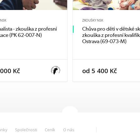
aveny nejméně
 NSK
ZKOUŠKY NSK
ení uveden
alista - zkouška z profesní
Chůva pro děti v dětské sk
ré detailně
ikace (PK 62-007-N)
zkouška z profesní kvalifi
č možnost
Ostrava (69-073-M)
individuální
uaci, kterou
 000 Kč
od 5 400 Kč
ánky
Společnosti
Ceník
O nás