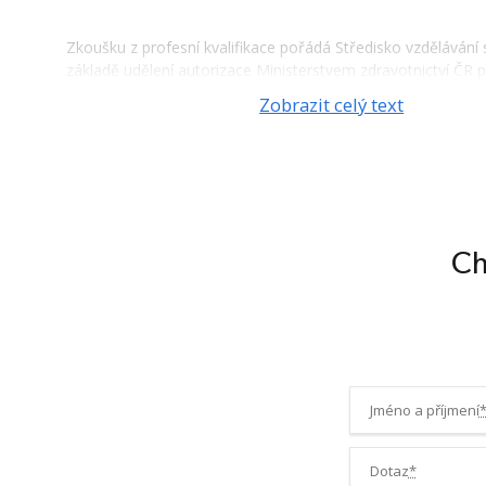
Zkoušku z profesní kvalifikace pořádá Středisko vzdělávání s
základě udělení autorizace Ministerstvem zdravotnictví ČR 
č.179/2006 Sb., o uznávání výsledků dalšího vzdělávání. Jedn
Zobrazit celý text
zkoušku před autorizovanou osobou. Složením zkoušky PK
poradce 69-042-N absolvent prokazuje získání odborných 
výkonu povolání výživového poradce, které jsou uvedeny ve
standardu Národního pedagogického institutu ČR (dříve zn
Národní soustava kvalifikací).
Ch
Obsahová náplň:
Zkouška je zahájena prezencí účastníků, seznámením s pra
poučením o BOZP a PO. Pro ověření totožnosti účastníků j
předložit platný průkaz totožnosti (občanský průkaz nebo p
zkoušky je testována a ověřována odborná způsobilost dle k
Jméno a příjmení
hodnotícího standardu.
Zkouška se skládá:
Dotaz
*