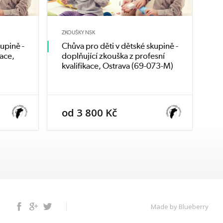
ZKOUŠKY NSK
upině -
Chůva pro děti v dětské skupině -
kace,
doplňující zkouška z profesní
kvalifikace, Ostrava (69-073-M)
od 3 800 Kč
Facebook
Google+
Twitter
Made by Blueberry