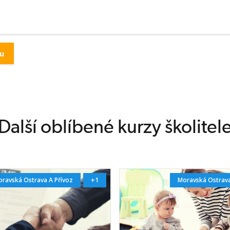
bem ověření)
je 80 % správně
ýt správně
en některá
vně min. 50 %
 testových
Další oblíbené kurzy školitel
čené k ústnímu
 1 otázku ke
ravská Ostrava A Přívoz
+1
Moravská Ostrava
ody
ickým