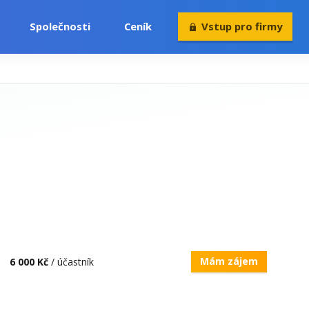
Společnosti
Ceník
Vstup pro firmy
Volný čas
Konference
Rekvalifikace
Mám zájem
6 000 Kč
/ účastník