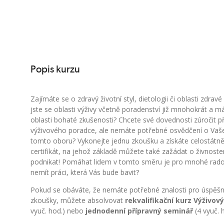
Popis kurzu
Zajímáte se o zdravý životní styl, dietologii či oblasti zdravé
jste se oblasti výživy včetně poradenství již mnohokrát a má
oblasti bohaté zkušenosti? Chcete své dovednosti zúročit př
výživového poradce, ale nemáte potřebné osvědčení o Vaš
tomto oboru? Vykonejte jednu zkoušku a získáte celostátně
certifikát, na jehož základě můžete také zažádat o živnosten
podnikat! Pomáhat lidem v tomto směru je pro mnohé rados
nemít práci, která Vás bude bavit?
Pokud se obáváte, že nemáte potřebné znalosti pro úspěš
zkoušky, můžete absolvovat
rekvalifikační kurz Výživo
vyuč. hod.) nebo
jednodenní přípravný seminář
(4 vyuč. h