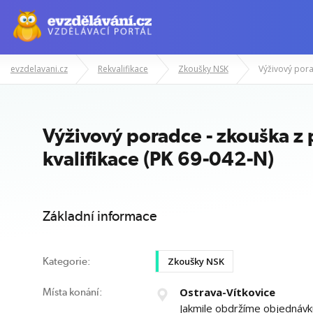
evzdelavani.cz
Rekvalifikace
Zkoušky NSK
Manažerské kurzy
Odborné znalost
Výživový poradce - zkouška z 
kvalifikace (PK 69-042-N)
Základní informace
Zkoušky NSK
Kategorie:
Ostrava-Vítkovice
Místa konání:
Jakmile obdržíme objednáv