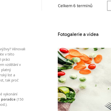
Celkem 6 termínů
Fotogalerie a videa
 výživy? Věnovali
te v této
i práci
em vzdělání v
 platný
ský list a
t, tak proč
né vykonání
vý poradce
(150
od.).