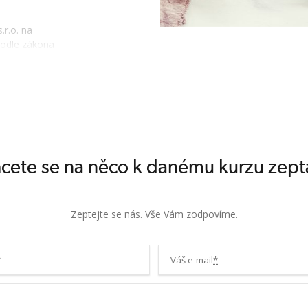
.r.o. na
podle zákona
á se o státní
 Výživový
kompetencí k
 kvalifikačním
ámo jako NSK -
cete se na něco k danému kurzu zept
covištěm a
Zeptejte se nás. Vše Vám zodpovíme.
e nutné
as). V rámci
valifikačního a
*
Váš e-mail
*