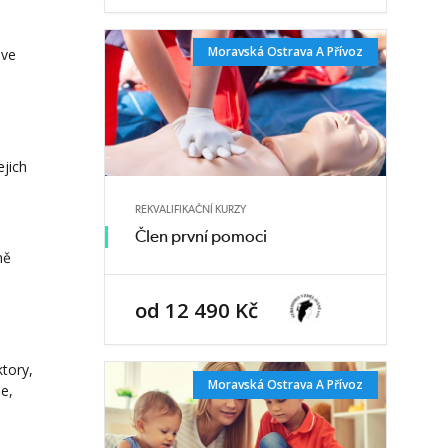
Moravská Ostrava A Přívoz
 ve
jich
REKVALIFIKAČNÍ KURZY
Člen první pomoci
ně
od 12 490 Kč
tory,
Moravská Ostrava A Přívoz
me,