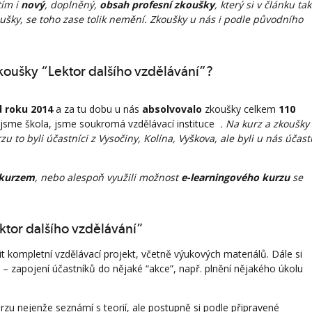
tím i
nový
, doplněný,
obsah profesní zkoušky
, který si v článku ta
oušky, se toho zase tolik nemění. Zkoušky u nás i podle původního
oušky “Lektor dalšího vzdělávání”?
d roku 2014
a za tu dobu u nás
absolvovalo
zkoušky celkem
110
ejsme škola, jsme soukromá vzdělávací instituce
. Na kurz a zkoušky
zu to byli účastníci z Vysočiny, Kolína, Vyškova, ale byli u nás účast
 kurzem
, nebo alespoň využili možnost
e-learningového kurzu
se
ktor dalšího vzdělávání”
it kompletní vzdělávací projekt, včetně výukových materiálů. Dále si
e – zapojení účastníků do nějaké “akce”, např. plnění nějakého úkolu
rzu nejenže seznámí s teorií, ale postupně si podle připravené