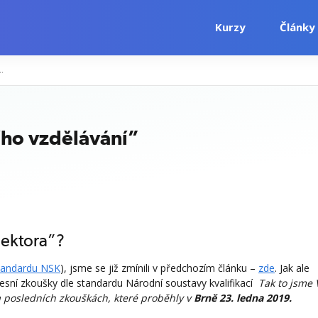
Kurzy
Články
ktor dalšího vzdělávání”
ího vzdělávání”
lektora”?
tandardu NSK
), jsme se již zmínili v předchozím článku –
zde
. Jak ale
ofesní zkoušky dle standardu Národní soustavy kvalifikací
Tak to jsme
a posledních zkouškách, které proběhly v
Brně 23. ledna 2019.