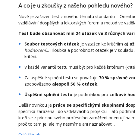
A co je u zkoušky z našeho pohledu nového?
Nově je zařazen test z nového tématu standardu – Orientace
vzdělávání dospělých a lektorských forem a metod ve vzděl
Test bude obsahovat min 24 otázek ve 3 různých var
Soubor testových otázek
je vztažen ke kritériím
a) až
hodnocení…
Hloubka a podrobnost otázek je v souladu
kritérii.
V každé variantě testu musí být pro každé kritérium (krit
Za úspěšné splnění testu se považuje
70 % správně z
zodpovězeno
alespoň 50 % otázek
.
Úspěšné splnění testu
je podmínkou pro
celkové hod
Další novinkou je
práce se specifickými skupinami dos
specifika zařazena i do vzdělávacího projektu. Tato podmín
kteří se z principu svého profesního zaměření orientují na m
proč to tam je, ale my nesmíme ani naznačovat
.
Celý článek