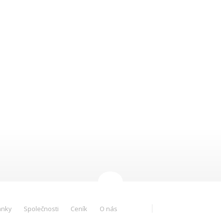
ánky
Společnosti
Ceník
O nás