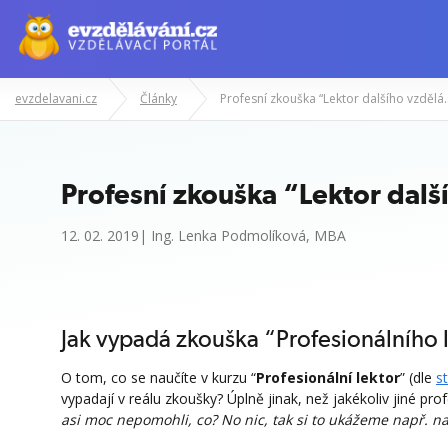
evzdelavani.cz
Články
Profesní zkouška “Le
Profesní zkouška “Lektor dalš
12. 02. 2019| Ing. Lenka Podmolíková, MBA
Jak vypadá zkouška “Profesionálního 
O tom, co se naučíte v kurzu “
Profesionální lektor
” (dle
s
vypadají v reálu zkoušky? Úplně jinak, než jakékoliv jiné pr
asi moc nepomohli, co? No nic, tak si to ukážeme např. n