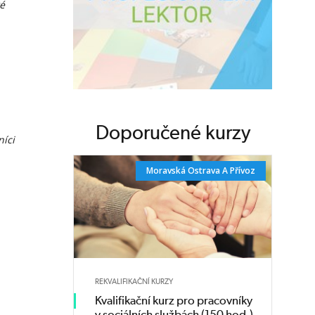
ké
Doporučené kurzy
níci
Moravská Ostrava A Přívoz
REKVALIFIKAČNÍ KURZY
Kvalifikační kurz pro pracovníky
v sociálních službách (150 hod.),