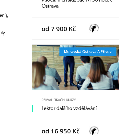
Ostrava
ení),
od 7 900 Kč
oly
Moravská Ostrava A Přívoz
REKVALIFIKAČNÍ KURZY
Lektor dalšího vzdělávání
od 16 950 Kč