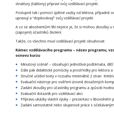
struktury (šablony) připraví svůj vzdělávací projekt.
Postupně tak i pomocí zpětné vazby od lektora, případně od
upravují a “dopilovávají” svůj vzdělávací projekt.
A co se absolventům líbí nejvíce je, že si mohou zkoušky u 
(zapojení) účastníků školení.
Takže, co všechno musí vzdělávací projekt obsahovat:
Rámec vzdělávacího programu – název programu, vzd
osnovu kurzu
Minutový scénář – obsahující jednotlivá podtémata, dílčí
Dále pak didaktické pomůcky a prostředky pro lektora 
Stručné učební texty v rozsahu minimálně 2 stran Kritéri
Evaluační nástroje pro ověření úrovně dosažených kom
Zadání zkoušky pro účastníky programu a způsob hodn
Evaluační dotazník pro vzdělávací akci
Přípravu ukázky vlastní výuky – prezentaci v libovoln
Zadání samostatné nebo skupinové práce s očekávaným ř