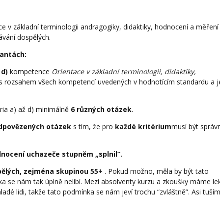
 v základní terminologii andragogiky, didaktiky, hodnocení a měření
ávání dospělých.
iantách:
 d)
kompetence
Orientace v základní terminologii, didaktiky,
 s rozsahem všech kompetencí uvedených v hodnotícím standardu a je
éria a) až d) minimálně
6 různých otázek
.
odpovězených otázek
s tím, že pro
každé kritérium
musí být správ
nocení uchazeče stupněm „splnil“.
pělých, zejména skupinou 55+
. Pokud možno, měla by být tato
ka se nám tak úplně nelíbí. Mezi absolventy kurzu a zkoušky máme lek
ladé lidi, takže tato podmínka se nám jeví trochu “zvláštně”. Asi tuší