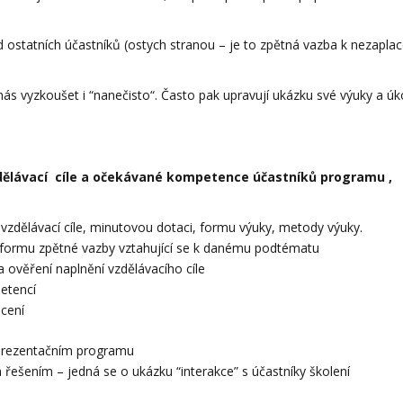
 ostatních účastníků (ostych stranou – je to zpětná vazba k nezaplac
nás vyzkoušet i “nanečisto“. Často pak upravují ukázku své výuky a úk
ělávací cíle a očekávané kompetence účastníků programu ,
 vzdělávací cíle, minutovou dotaci, formu výuky, metody výuky.
a formu zpětné vazby vztahující se k danému podtématu
a ověření naplnění vzdělávacího cíle
petencí
ocení
ém prezentačním programu
ešením – jedná se o ukázku “interakce” s účastníky školení