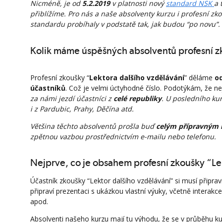
Nicméně, je od
5.2.2019
v platnosti nový
standard NSK
a 
přiblížíme. Pro nás a naše absolventy kurzu i profesní zk
standardu probíhaly v podstatě tak, jak budou “po novu”.
Kolik máme úspěšných absolventů profesní zk
Profesní zkoušky “
Lektora dalšího vzdělávání
” děláme
o
účastníků
. Což je velmi úctyhodné číslo. Podotýkám, že n
za námi jezdí účastníci z
celé republiky
. U posledního kur
i z Pardubic, Prahy, Děčína atd.
Většina těchto absolventů prošla buď
celým přípravným
zpětnou vazbou prostřednictvím e-mailu nebo telefonu.
Nejprve, co je obsahem profesní zkoušky “Le
Účastník zkoušky “Lektor dalšího vzdělávání” si musí připrav
připraví prezentaci s ukázkou vlastní výuky, včetně interakc
apod.
Absolventi našeho kurzu mají tu výhodu, že se v průběhu ku