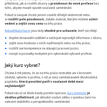
příležitost, jak si rozšířit obzory a
proniknout do nové profese
bez
toho, abyste museli opustit současné zaměstnání.
Pokud si naopak chcete jenom osvěžit dřívější vědomosti nebo
si
rozšířit pole působnosti
, získáte znalosti, kterými můžete
oslnit
vedení a zvýšit svou cenu
na trhu práce.
Rekvalifikační kurzy
jsou tedy
vhodné pro uchazeče
, kteří (si) chtějí:
doplnit dosavadní vzdělání a načerpat nejnovější informace z oboru,
zvýšit svou hodnotu v očích nadřízených nebo na trhu práce,
rozšířit své kompetence na stávající pracovní pozici,
osvojit si poznatky nezbytné pro vykonávání vybrané profese.
Jaký kurz vybrat?
Chcete-li mít jistotu, že se na trhu práce neztratíte ani v krizovém
období, vyberte si profesi, o níž je mezi zaměstnavateli dlouhodobá
poptávka.
Která povolání patří v současné době mezi
nejžádanější?
Pokud vás už ve škole bavily početní operace,
kurz účetnictví
je
skvělou příležitostí
, jak skloubit osobní zálibu s vysokou šancí na
nalezení stabilního a perspektivního zaměstnání.