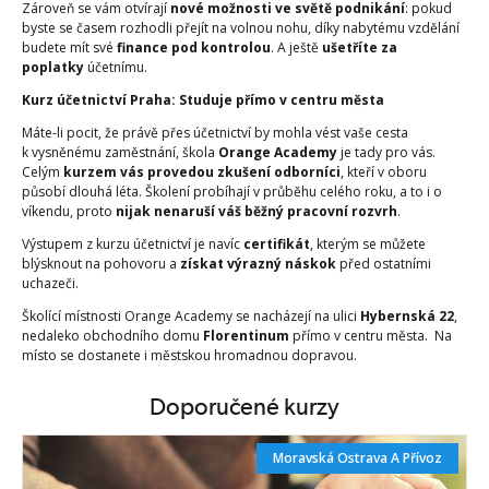
Zároveň se vám otvírají
nové možnosti ve světě podnikání
: pokud
byste se časem rozhodli přejít na volnou nohu, díky nabytému vzdělání
budete mít své
finance pod kontrolou
. A ještě
ušetříte za
poplatky
účetnímu.
Kurz účetnictví Praha: Studuje přímo v centru města
Máte-li pocit, že právě přes účetnictví by mohla vést vaše cesta
k vysněnému zaměstnání, škola
Orange Academy
je tady pro vás.
Celým
kurzem vás provedou zkušení odborníci
, kteří v oboru
působí dlouhá léta. Školení probíhají v průběhu celého roku, a to i o
víkendu, proto
nijak nenaruší
váš běžný pracovní rozvrh
.
Výstupem z kurzu účetnictví je navíc
certifikát
, kterým se můžete
blýsknout na pohovoru a
získat výrazný náskok
před ostatními
uchazeči.
Školící místnosti Orange Academy se nacházejí na ulici
Hybernská 22
,
nedaleko obchodního domu
Florentinum
přímo v centru města. Na
místo se dostanete i městskou hromadnou dopravou.
Doporučené kurzy
Moravská Ostrava A Přívoz