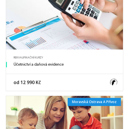
Základní požadavky pro výkon pracovníka v sociálních službách jsou:
odborná způsobilost (min. základní vzdělání)
zdravotní způsobilost (vč. očkování proti hepatitidě typu B)
bezúhonnost (výpis z trestního rejstříku ne starší 3 měsíců)
svéprávnost
Pozn. Očkování je pro rekvalifikanty zdarma. Doporučujeme jej
vyřizovat a absolvovat až po zahájení kurzu.
Zobrazit termíny kurzů
REKVALIFIKAČNÍ KURZY
Účetnictví a daňová evidence
od 12 990 Kč
Moravská Ostrava A Přívoz