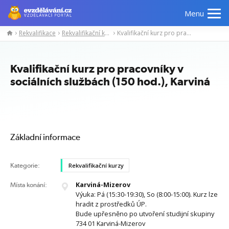
Menu
Rekvalifikace
Rekvalifikační kurzy
Kvalifikační kurz pro pracovníky v sociálních službách (150 hod.), Karviná
Manažerské
Odborné
Počítačové
Jazykov
kurzy
znalosti
kurzy
kurzy
Kvalifikační kurz pro pracovníky v
sociálních službách (150 hod.), Karviná
Základní informace
Kategorie:
Rekvalifikační kurzy
Karviná-Mizerov
Místa konání:
Výuka: Pá (15:30-19:30), So (8:00-15:00). Kurz lze
hradit z prostředků ÚP.
Bude upřesněno po utvoření studijní skupiny
734 01 Karviná-Mizerov