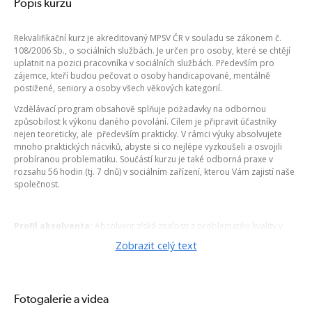
Popis kurzu
Rekvalifikační kurz je akreditovaný MPSV ČR v souladu se zákonem č.
108/2006 Sb., o sociálních službách. Je určen pro osoby, které se chtějí
uplatnit na pozici pracovníka v sociálních službách. Především pro
zájemce, kteří budou pečovat o osoby handicapované, mentálně
postižené, seniory a osoby všech věkových kategorií.
Vzdělávací program obsahově splňuje požadavky na odbornou
způsobilost k výkonu daného povolání. Cílem je připravit účastníky
nejen teoreticky, ale především prakticky. V rámci výuky absolvujete
mnoho praktických nácviků, abyste si co nejlépe vyzkoušeli a osvojili
probíranou problematiku. Součástí kurzu je také odborná praxe v
rozsahu 56 hodin (tj. 7 dnů) v sociálním zařízení, kterou Vám zajistí naše
společnost.
Profil absolventa:
Absolvent získá znalosti z problematiky kvality v
sociálních službách, standardů kvality v sociálních službách a zásad
Zobrazit celý text
etiky výkonu činnosti pracovníka v sociálních službách, lidských práv a
důstojnosti. Osvojí si základy komunikace s klientem, metody
alternativní komunikace a rozvine své komunikační dovednosti a
asertivní jednání. Absolvent zná základy z psychologie,
Fotogalerie a videa
psychopatologie, somatologie, zdravotního postižení, psychosociálních