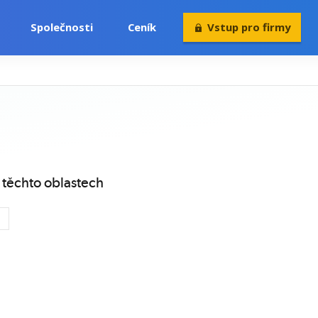
Společnosti
Ceník
Vstup pro firmy
Volný čas
Konference
Rekvalifikace
 těchto oblastech
p