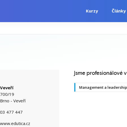
Kurzy
Články
i
Počítačové kurzy
Jazykové kurzy
Jsme profesionálové v
Management a leadershi
 Veveří
á 700/19
Brno - Veveří
03 477 447
//www.edutica.cz