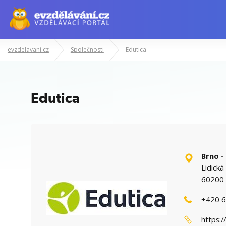
evzdelavani.cz
Společnosti
Edutica
Manažerské kurzy
Odborné znalost
Edutica
Brno -
Lidick
60200 
+420 6
https: