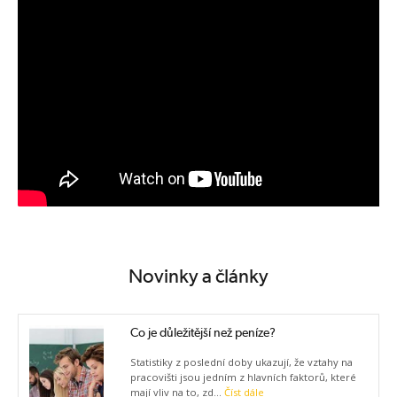
Novinky a články
Co je důležitější než peníze?
Statistiky z poslední doby ukazují, že vztahy na
pracovišti jsou jedním z hlavních faktorů, které
mají vliv na to, zd...
Číst dále