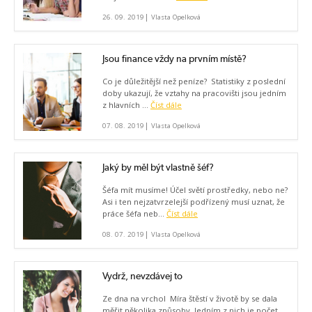
|
26. 09. 2019
Vlasta Opelková
Jsou finance vždy na prvním místě?
Co je důležitější než peníze? Statistiky z poslední
doby ukazují, že vztahy na pracovišti jsou jedním
z hlavních ...
Číst dále
|
07. 08. 2019
Vlasta Opelková
Jaký by měl být vlastně šéf?
Šéfa mít musíme! Účel světí prostředky, nebo ne?
Asi i ten nejzatvrzelejší podřízený musí uznat, že
práce šéfa neb...
Číst dále
|
08. 07. 2019
Vlasta Opelková
Vydrž, nevzdávej to
Ze dna na vrchol Míra štěstí v životě by se dala
měřit několika způsoby. Jedním z nich je počet