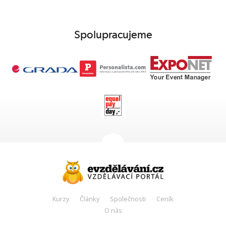
Spolupracujeme
Kurzy
Články
Společnosti
Ceník
O nás