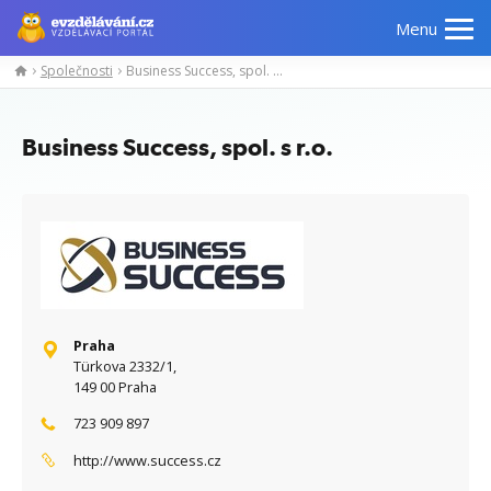
Menu
Společnosti
Business Success, spol. s r.o.
Manažerské
Odborné
Počítačové
Jazykov
kurzy
znalosti
kurzy
kurzy
Business Success, spol. s r.o.
Praha
Türkova 2332/1,
149 00 Praha
723 909 897
http://www.success.cz