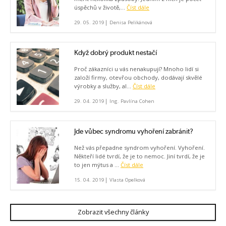
úspěchů v životě,...
Číst dále
|
29. 05. 2019
Denisa Pelikánová
Když dobrý produkt nestačí
Proč zákazníci u vás nenakupují? Mnoho lidí si
založí firmy, otevřou obchody, dodávají skvělé
výrobky a služby, al...
Číst dále
|
29. 04. 2019
Ing. Pavlína Cohen
Jde vůbec syndromu vyhoření zabránit?
Než vás přepadne syndrom vyhoření. Vyhoření.
Někteří lidé tvrdí, že je to nemoc. Jiní tvrdí, že je
to jen mýtus a ...
Číst dále
|
15. 04. 2019
Vlasta Opelková
Zobrazit všechny články