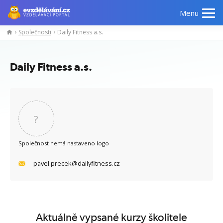
Menu
Společnosti
Daily Fitness a.s.
Manažerské
Odborné
Počítačové
Jazykov
kurzy
znalosti
kurzy
kurzy
Daily Fitness a.s.
?
Společnost nemá nastaveno logo
pavel.precek@dailyfitness.cz
Aktuálně vypsané kurzy školitele