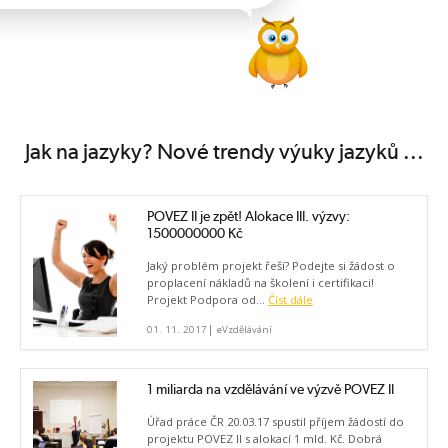
Jak na jazyky? Nové trendy výuky jazyků ...
POVEZ II je zpět! Alokace III. výzvy:
1500000000 Kč
Jaký problém projekt řeší? Podejte si žádost o
proplacení nákladů na školení i certifikaci!
Projekt Podpora od...
Číst dále
|
01. 11. 2017
eVzdělávání
1 miliarda na vzdělávání ve výzvě POVEZ II
Úřad práce ČR 20.03.17 spustil příjem žádostí do
projektu POVEZ II s alokací 1 mld. Kč. Dobrá