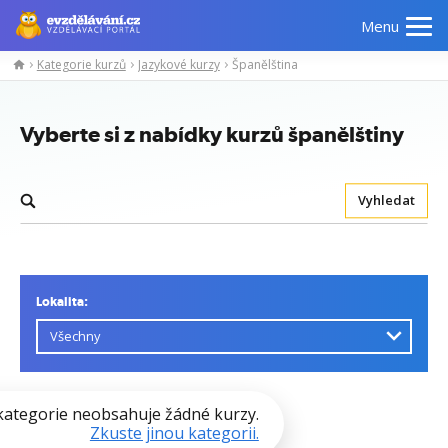
Menu
Kategorie kurzů
Jazykové kurzy
Španělština
Vyberte si z nabídky kurzů španělštiny
Vyhledat
Lokalita:
kategorie neobsahuje žádné kurzy.
Zkuste jinou kategorii.