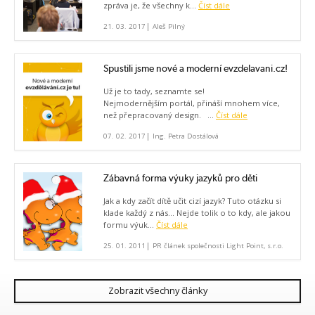
zpráva je, že všechny k...
Číst dále
|
21. 03. 2017
Aleš Pilný
Spustili jsme nové a moderní evzdelavani.cz!
Už je to tady, seznamte se!
Nejmodernějším portál, přináší mnohem více,
než přepracovaný design. ...
Číst dále
|
07. 02. 2017
Ing. Petra Dostálová
Zábavná forma výuky jazyků pro děti
Jak a kdy začít dítě učit cizí jazyk? Tuto otázku si
klade každý z nás... Nejde tolik o to kdy, ale jakou
formu výuk...
Číst dále
|
25. 01. 2011
PR článek společnosti Light Point, s.r.o.
Zobrazit všechny články