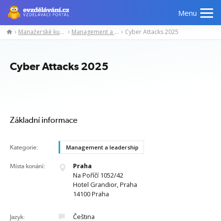
Menu
Manažerské kurzy
Management a leadership
Cyber Attacks 2025
Manažerské
Odborné
Počítačové
Jazykov
kurzy
znalosti
kurzy
kurzy
Cyber Attacks 2025
Základní informace
Kategorie:
Management a leadership
Praha
Místa konání:
Na Poříčí 1052/42
Hotel Grandior, Praha
14100 Praha
Čeština
Jazyk: