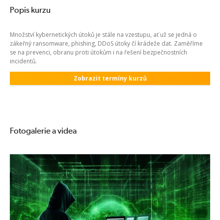
Popis kurzu
Množství kybernetických útoků je stále na vzestupu, ať už se jedná o
zákeřný ransomware, phishing, DDoS útoky čí krádeže dat. Zaměříme
se na prevenci, obranu proti útokům i na řešení bezpečnostních
incidentů.
Zobrazit termíny kurzů
Fotogalerie a videa