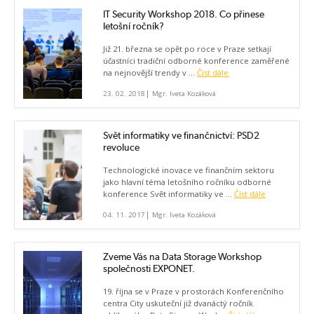
IT Security Workshop 2018. Co přinese
letošní ročník?
Již 21. března se opět po roce v Praze setkají
účastníci tradiční odborné konference zaměřené
na nejnovější trendy v ...
Číst dále
|
23. 02. 2018
Mgr. Iveta Kozáková
Svět informatiky ve finančnictví: PSD2
revoluce
Technologické inovace ve finančním sektoru
jako hlavní téma letošního ročníku odborné
konference Svět informatiky ve ...
Číst dále
|
04. 11. 2017
Mgr. Iveta Kozáková
Zveme Vás na Data Storage Workshop
společnosti EXPONET.
19. října se v Praze v prostorách Konferenčního
centra City uskuteční již dvanáctý ročník