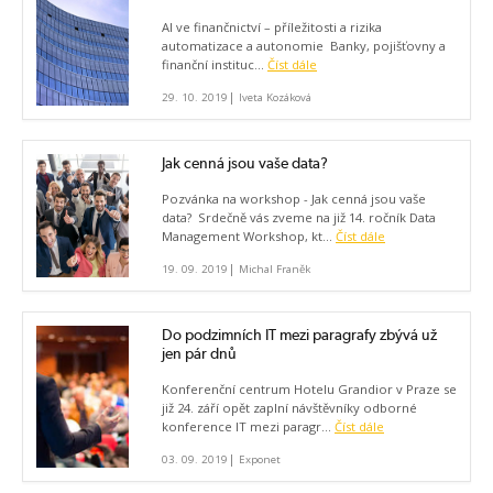
AI ve finančnictví – příležitosti a rizika
automatizace a autonomie Banky, pojišťovny a
finanční instituc...
Číst dále
|
29. 10. 2019
Iveta Kozáková
Jak cenná jsou vaše data?
Pozvánka na workshop - Jak cenná jsou vaše
data? Srdečně vás zveme na již 14. ročník Data
Management Workshop, kt...
Číst dále
|
19. 09. 2019
Michal Franěk
Do podzimních IT mezi paragrafy zbývá už
jen pár dnů
Konferenční centrum Hotelu Grandior v Praze se
již 24. září opět zaplní návštěvníky odborné
konference IT mezi paragr...
Číst dále
|
03. 09. 2019
Exponet