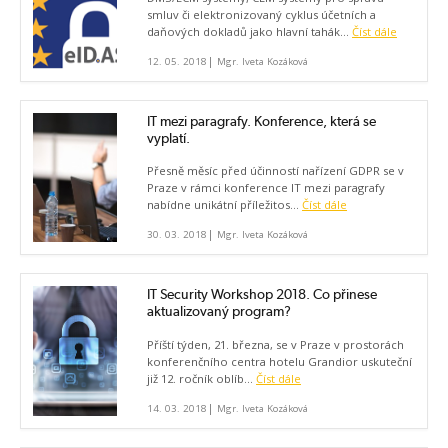
smluv či elektronizovaný cyklus účetních a
daňových dokladů jako hlavní tahák...
Číst dále
|
12. 05. 2018
Mgr. Iveta Kozáková
IT mezi paragrafy. Konference, která se
vyplatí.
Přesně měsíc před účinností nařízení GDPR se v
Praze v rámci konference IT mezi paragrafy
nabídne unikátní příležitos...
Číst dále
|
30. 03. 2018
Mgr. Iveta Kozáková
IT Security Workshop 2018. Co přinese
aktualizovaný program?
Příští týden, 21. března, se v Praze v prostorách
konferenčního centra hotelu Grandior uskuteční
již 12. ročník oblíb...
Číst dále
|
14. 03. 2018
Mgr. Iveta Kozáková