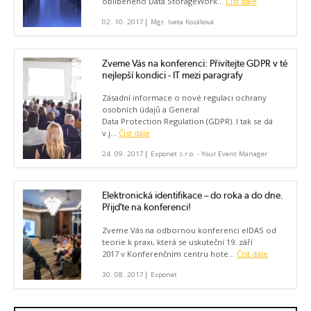
oblíbeného Data StorageWork...
Číst dále
|
02. 10. 2017
Mgr. Iveta Kozáková
Zveme Vás na konferenci: Přivítejte GDPR v té
nejlepší kondici - IT mezi paragrafy
Zásadní informace o nové regulaci ochrany
osobních údajů a General
Data Protection Regulation (GDPR). I tak se dá
v j...
Číst dále
|
24. 09. 2017
Exponet s.r.o. - Your Event Manager
Elektronická identifikace – do roka a do dne.
Přijďte na konferenci!
Zveme Vás na odbornou konferenci eIDAS od
teorie k praxi, která se uskuteční 19. září
2017 v Konferenčním centru hote...
Číst dále
|
30. 08. 2017
Exponet