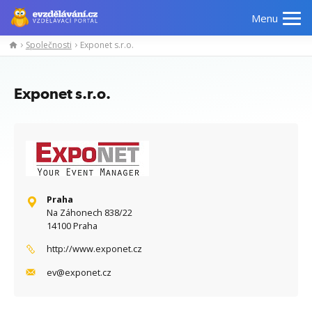
Menu
Společnosti
Exponet s.r.o.
Manažerské
Odborné
Počítačové
Jazykov
kurzy
znalosti
kurzy
kurzy
Exponet s.r.o.
Praha
Na Záhonech 838/22
14100 Praha
http://www.exponet.cz
ev@exponet.cz