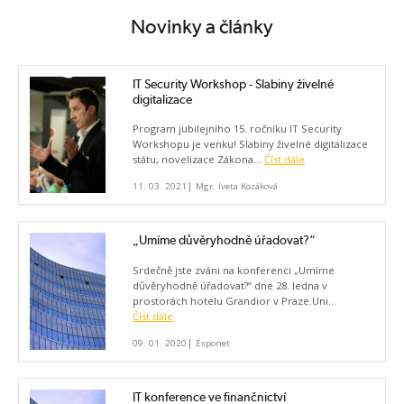
Novinky a články
IT Security Workshop - Slabiny živelné
digitalizace
Program jubilejního 15. ročníku IT Security
Workshopu je venku! Slabiny živelné digitalizace
státu, novelizace Zákona...
Číst dále
|
11. 03. 2021
Mgr. Iveta Kozáková
„Umíme důvěryhodně úřadovat?“
Srdečně jste zváni na konferenci „Umíme
důvěryhodně úřadovat?“ dne 28. ledna v
prostorách hotelu Grandior v Praze.Uni...
Číst dále
|
09. 01. 2020
Exponet
IT konference ve finančnictví