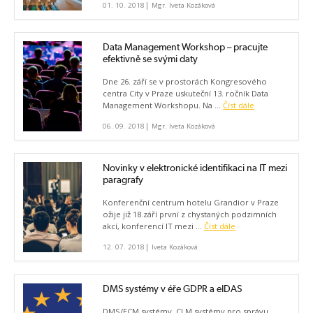
|
01. 10. 2018
Mgr. Iveta Kozáková
Data Management Workshop – pracujte
efektivně se svými daty
Dne 26. září se v prostorách Kongresového
centra City v Praze uskuteční 13. ročník Data
Management Workshopu. Na ...
Číst dále
|
06. 09. 2018
Mgr. Iveta Kozáková
Novinky v elektronické identifikaci na IT mezi
paragrafy
Konferenční centrum hotelu Grandior v Praze
ožije již 18.září první z chystaných podzimních
akcí, konferencí IT mezi ...
Číst dále
|
12. 07. 2018
Iveta Kozáková
DMS systémy v éře GDPR a eIDAS
DMS/ECM systémy, CLM systémy pro správu