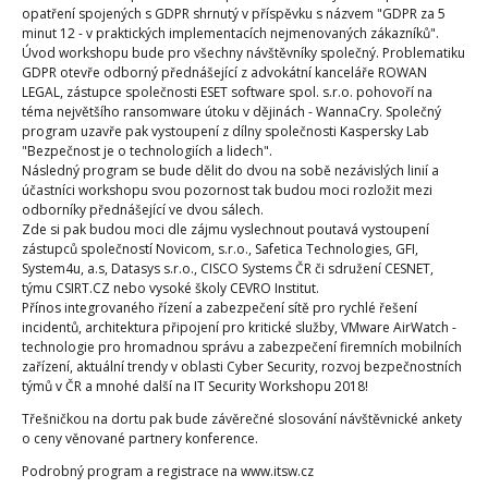
opatření spojených s GDPR shrnutý v příspěvku s názvem "GDPR za 5
minut 12 - v praktických implementacích nejmenovaných zákazníků".
Úvod workshopu bude pro všechny návštěvníky společný. Problematiku
GDPR otevře odborný přednášející z advokátní kanceláře ROWAN
LEGAL, zástupce společnosti ESET software spol. s.r.o. pohovoří na
téma největšího ransomware útoku v dějinách - WannaCry. Společný
program uzavře pak vystoupení z dílny společnosti Kaspersky Lab
"Bezpečnost je o technologiích a lidech".
Následný program se bude dělit do dvou na sobě nezávislých linií a
účastníci workshopu svou pozornost tak budou moci rozložit mezi
odborníky přednášející ve dvou sálech.
Zde si pak budou moci dle zájmu vyslechnout poutavá vystoupení
zástupců společností Novicom, s.r.o., Safetica Technologies, GFI,
System4u, a.s, Datasys s.r.o., CISCO Systems ČR či sdružení CESNET,
týmu CSIRT.CZ nebo vysoké školy CEVRO Institut.
Přínos integrovaného řízení a zabezpečení sítě pro rychlé řešení
incidentů, architektura připojení pro kritické služby, VMware AirWatch -
technologie pro hromadnou správu a zabezpečení firemních mobilních
zařízení, aktuální trendy v oblasti Cyber Security, rozvoj bezpečnostních
týmů v ČR a mnohé další na IT Security Workshopu 2018!
Třešničkou na dortu pak bude závěrečné slosování návštěvnické ankety
o ceny věnované partnery konference.
Podrobný program a registrace na www.itsw.cz