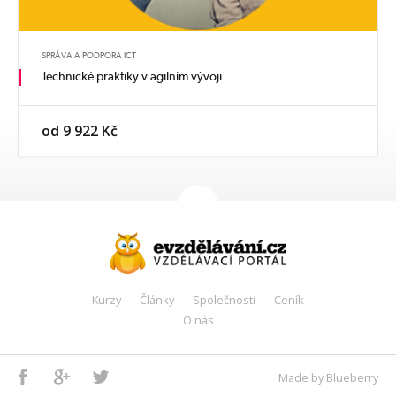
SPRÁVA A PODPORA ICT
Technické praktiky v agilním vývoji
od 9 922 Kč
Kurzy
Články
Společnosti
Ceník
O nás
Facebook
Google+
Twitter
Made by Blueberry