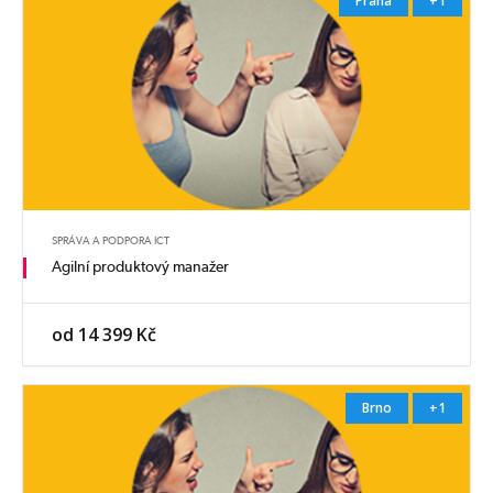
Praha
+1
SPRÁVA A PODPORA ICT
Agilní produktový manažer
od 14 399 Kč
Brno
+1