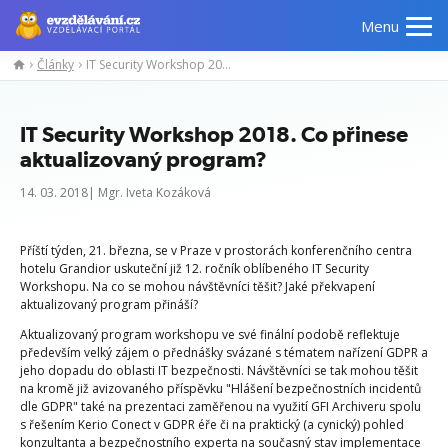
Menu
Články
IT Security Workshop 2018. Co přinese aktualizovaný program?
IT Security Workshop 2018. Co přinese
aktualizovaný program?
14. 03. 2018| Mgr. Iveta Kozáková
Příští týden, 21. března, se v Praze v prostorách konferenčního centra
hotelu Grandior uskuteční již 12. ročník oblíbeného IT Security
Workshopu. Na co se mohou návštěvníci těšit? Jaké překvapení
aktualizovaný program přináší?
Aktualizovaný program workshopu ve své finální podobě reflektuje
především velký zájem o přednášky svázané s tématem nařízení GDPR a
jeho dopadu do oblasti IT bezpečnosti. Návštěvníci se tak mohou těšit
na kromě již avizovaného příspěvku "Hlášení bezpečnostních incidentů
dle GDPR" také na prezentaci zaměřenou na využití GFI Archiveru spolu
s řešením Kerio Conect v GDPR éře či na praktický (a cynický) pohled
konzultanta a bezpečnostního experta na současný stav implementace