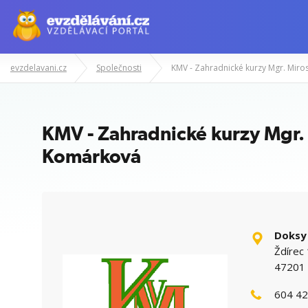
evzdelavani.cz
Společnosti
Manažerské kurzy
Odborné znalost
KMV - Zahradnické kurzy Mgr.
Komárková
Doksy
Ždírec
47201 
604 42