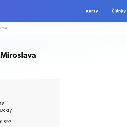
Kurzy
Články
KMV - Zahradnické kurzy Mgr. Miroslava Komárková
i
Počítačové kurzy
Jazykové kurzy
 Miroslava
 18
Doksy
6 397