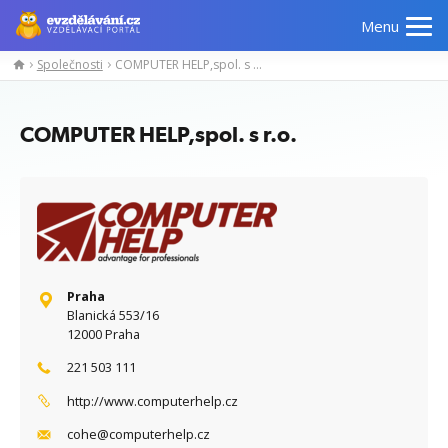
Menu
Společnosti
COMPUTER HELP,spol. s r.o.
Manažerské
Odborné
Počítačové
Jazykov
kurzy
znalosti
kurzy
kurzy
COMPUTER HELP,spol. s r.o.
Praha
Blanická 553/16
12000 Praha
221 503 111
http://www.computerhelp.cz
cohe@computerhelp.cz