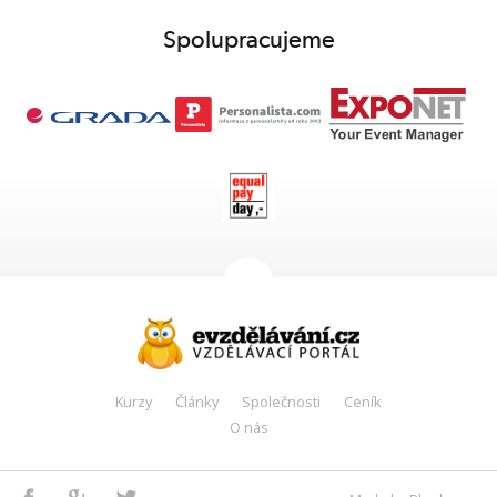
Spolupracujeme
Kurzy
Články
Společnosti
Ceník
O nás