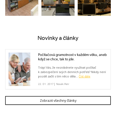
Novinky a články
Počítačová gramotnost v každém věku, aneb
když se chce, tak to jde.
Trápí Vás, že nezvládnete využívat počítač
k zabezpečení svých denních potřeb? Nikdy není
pozdě začít s tím něco děla...
Číst dále
|
22. 01. 2017
Novák Petr
Zobrazit všechny články