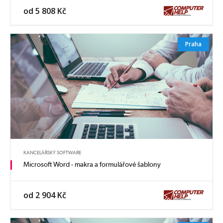
od 5 808 Kč
Praha
KANCELÁŘSKÝ SOFTWARE
Microsoft Word - makra a formulářové šablony
od 2 904 Kč