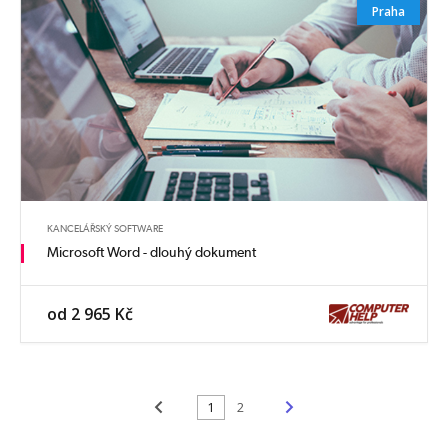
Praha
KANCELÁŘSKÝ SOFTWARE
Microsoft Word - dlouhý dokument
od 2 965 Kč
<
>
1
2