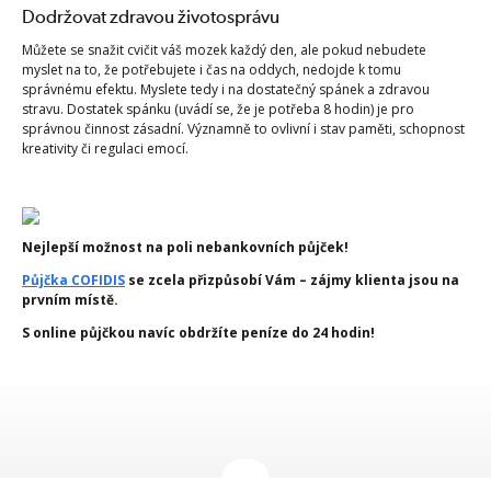
Dodržovat zdravou životosprávu
Můžete se snažit cvičit váš mozek každý den, ale pokud nebudete
myslet na to, že potřebujete i čas na oddych, nedojde k tomu
správnému efektu. Myslete tedy i na dostatečný spánek a zdravou
stravu. Dostatek spánku (uvádí se, že je potřeba 8 hodin) je pro
správnou činnost zásadní. Významně to ovlivní i stav paměti, schopnost
kreativity či regulaci emocí.
Nejlepší možnost na poli nebankovních půjček!
Půjčka COFIDIS
se zcela přizpůsobí Vám – zájmy klienta jsou na
prvním místě.
S online půjčkou navíc obdržíte peníze do 24 hodin!