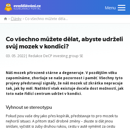
Menu
Články
Co všechno můžete dělat, abyste udrželi svůj mozek v kondici?
Co všechno můžete dělat, abyste udrželi
svůj mozek v kondici?
03. 05. 2022| Redakce DeCP investing group SE
Náš mozek přirozeně stárne a degeneruje. V pozdějším věku
zapomínáme, zhoršuje se naše pozornost i paměť. Všechny tyto
projevy představují signály, že náš mozek už zkrátka nepracuje
tak, jak by měl. Naštěstí však existuje docela dost možností, jak
toto naše řídící centrum udržet v kondici.
Vyhnout se stereotypu
Pokud jsou vaše dny jako přes kopírák, představuje to pro mozek tu
nejhorší situaci. A přitom stačí drobné změny – zkuste si dát jinou
snídani, vyčistit si zuby druhou rukou, cestu v autě vyměnit za cestu