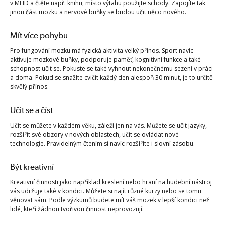
v MHD a čtěte např. knihu, místo výtahu použijte schody. Zapojíte tak
jinou část mozku a nervové buňky se budou učit něco nového.
Mít více pohybu
Pro fungování mozku má fyzická aktivita velký přínos. Sport navíc
aktivuje mozkové buňky, podporuje paměť, kognitivní funkce a také
schopnost učit se. Pokuste se také vyhnout nekonečnému sezení v práci
a doma. Pokud se snažíte cvičit každý den alespoň 30 minut, je to určitě
skvělý přínos.
Učit se a číst
Učit se můžete v každém věku, záleží jen na vás. Můžete se učit jazyky,
rozšířit své obzory v nových oblastech, učit se ovládat nové
technologie. Pravidelným čtením si navíc rozšíříte i slovní zásobu.
Být kreativní
Kreativní činnosti jako například kreslení nebo hraní na hudební nástroj
vás udržuje také v kondici. Můžete si najít různé kurzy nebo se tomu
věnovat sám. Podle výzkumů budete mít váš mozek v lepší kondici než
lidé, kteří žádnou tvořivou činnost neprovozují.