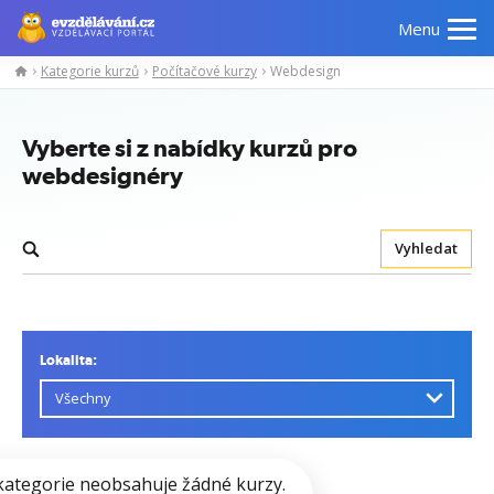
Menu
Kategorie kurzů
Počítačové kurzy
Webdesign
Vyberte si z nabídky kurzů pro
webdesignéry
Vyhledat
Lokalita:
kategorie neobsahuje žádné kurzy.