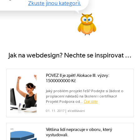
Zkuste jinou kategorii.
Jak na webdesign? Nechte se inspirovat ...
POVEZ II je zpět! Alokace III. výzvy:
1500000000 Kč
Jaký problém projekt řeší? Podejte si žádost o
proplacení nákladů na školení i certifikaci!
Projekt Podpora od...
Číst dále
|
01. 11. 2017
eVzdělávání
Většina lidí nepracuje v oboru, který
vystudovali.