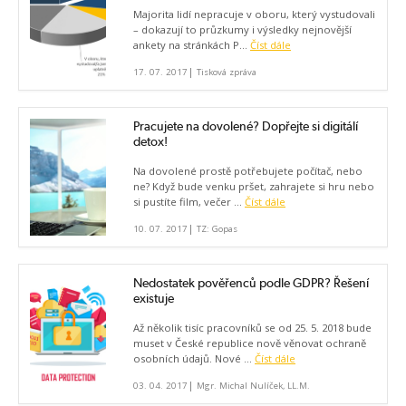
Majorita lidí nepracuje v oboru, který vystudovali
– dokazují to průzkumy i výsledky nejnovější
ankety na stránkách P...
Číst dále
|
17. 07. 2017
Tisková zpráva
Pracujete na dovolené? Dopřejte si digitálí
detox!
Na dovolené prostě potřebujete počítač, nebo
ne? Když bude venku pršet, zahrajete si hru nebo
si pustíte film, večer ...
Číst dále
|
10. 07. 2017
TZ: Gopas
Nedostatek pověřenců podle GDPR? Řešení
existuje
Až několik tisíc pracovníků se od 25. 5. 2018 bude
muset v České republice nově věnovat ochraně
osobních údajů. Nové ...
Číst dále
|
03. 04. 2017
Mgr. Michal Nulíček, LL.M.