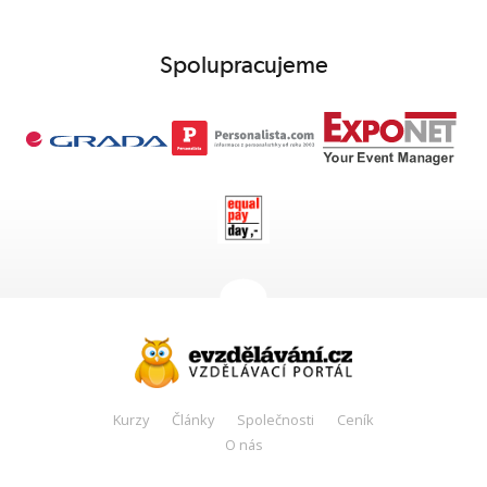
Spolupracujeme
Kurzy
Články
Společnosti
Ceník
O nás