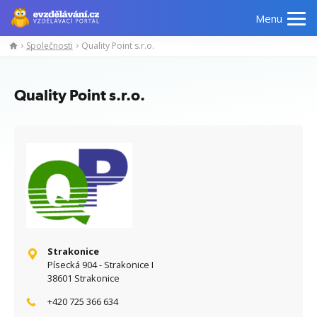
Menu
Společnosti
Quality Point s.r.o.
Manažerské
Odborné
Počítačové
Jazykov
kurzy
znalosti
kurzy
kurzy
Quality Point s.r.o.
Strakonice
Písecká 904 - Strakonice I
38601 Strakonice
+420 725 366 634