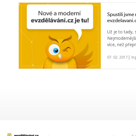
Spustili jsm
evzdelavani.
Už je to tady,
Nejmodernější
více, než přep
|
07. 02. 2017
In