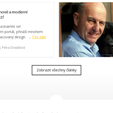
e nové a moderní
cz!
 seznamte se!
m portál, přináší mnohem
racovaný design. ...
Číst dále
g. Petra Dostálová
Zobrazit všechny články