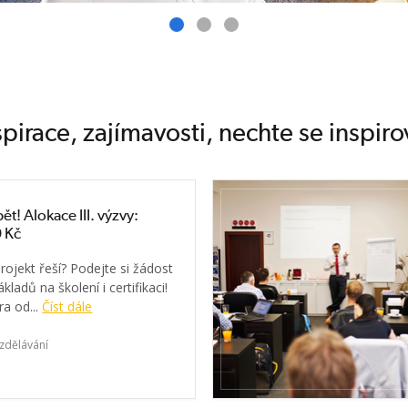
spirace, zajímavosti, nechte se inspiro
ět! Alokace III. výzvy:
 Kč
rojekt řeší? Podejte si žádost
kladů na školení i certifikaci!
a od...
Číst dále
zdělávání