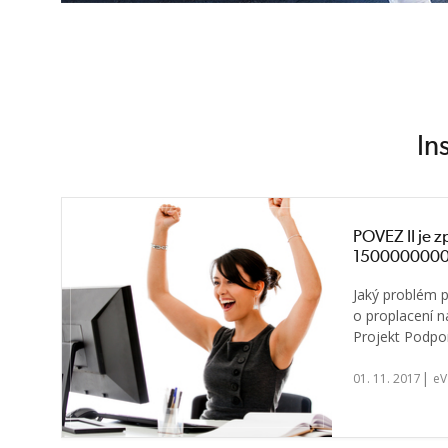
In
POVEZ II je zp
1500000000
Jaký problém p
o proplacení ná
Projekt Podpor
|
01. 11. 2017
eV