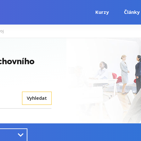
Kurzy
Články
oj
uchovního
Vyhledat