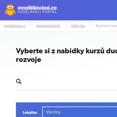
evzdelavani.cz
Kategorie kurzů
Volný čas
Duchovní rozv
Vyberte si z nabídky kurzů d
rozvoje
Lokalita: