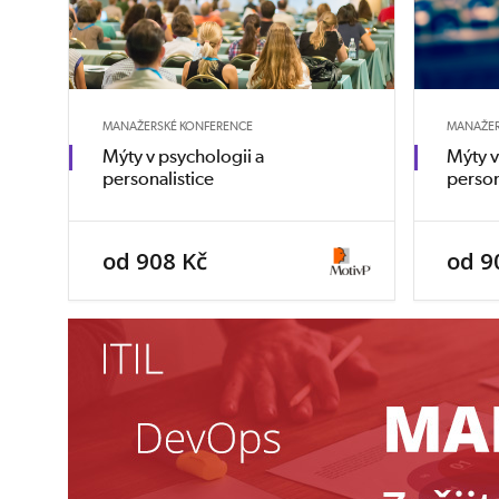
MANAŽERSKÉ KONFERENCE
MANAŽER
Mýty v psychologii a
Mýty v
personalistice
person
od 908 Kč
od 9