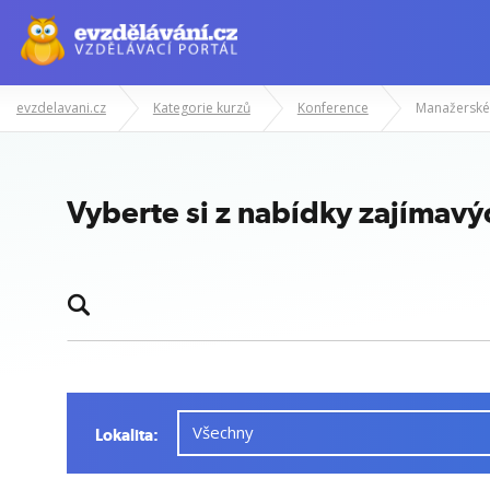
evzdelavani.cz
Kategorie kurzů
Konference
Manažerské
Vyberte si z nabídky zajímavý
Lokalita: