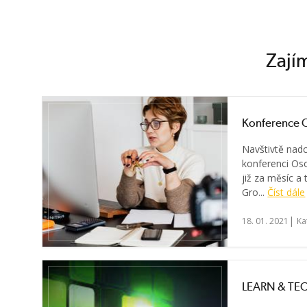
Zajím
Konference O
Navštivtě nadc
konferenci Os
již za měsíc a
Gro...
Číst dále
|
18. 01. 2021
Ka
LEARN & TE