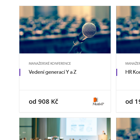
MANAŽERSKÉ KONFERENCE
MANAŽER
Vedení generací Y a Z
HR Ko
od 908 Kč
od 1