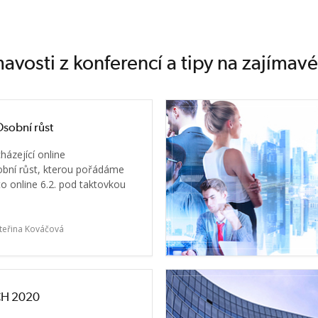
avosti z konferencí a tipy na zajímav
sobní růst
házející online
obní růst, kterou pořádáme
 to online 6.2. pod taktovkou
teřina Kováčová
CH 2020