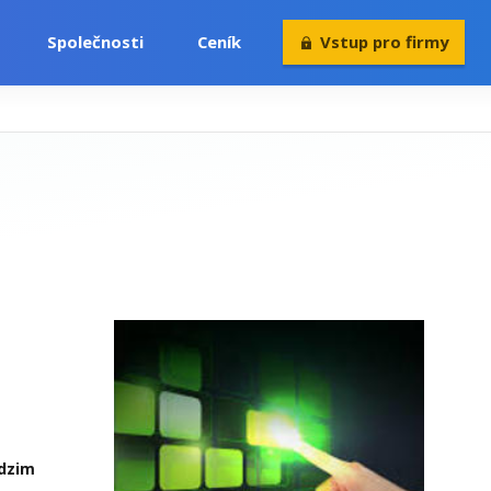
Společnosti
Ceník
Vstup pro firmy
odzim