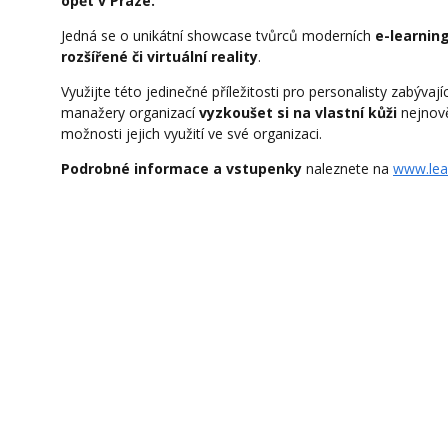
opět v Praze.
Jedná se o unikátní showcase tvůrců moderních
e-learning
rozšířené či virtuální reality
.
Využijte této jedinečné příležitosti pro personalisty zabý
manažery organizací
vyzkoušet si na vlastní kůži
nejnově
možnosti jejich využití ve své organizaci.
Podrobné informace a vstupenky
naleznete na
www.lea