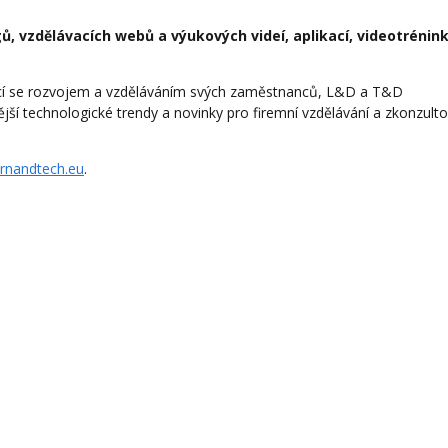
ů, vzdělávacích webů a výukových videí, aplikací, videotrénink
vající se rozvojem a vzděláváním svých zaměstnanců, L&D a T&D
jší technologické trendy a novinky pro firemní vzdělávání a zkonzult
rnandtech.eu
.