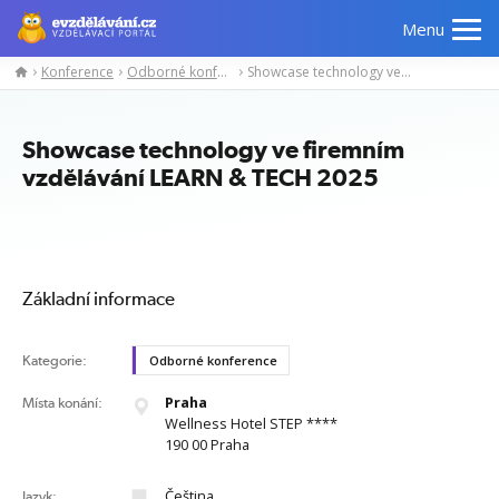
Menu
Konference
Odborné konference
Showcase technology ve firemním vzdělávání LEARN & TECH 2025
Manažerské
Odborné
Počítačové
Jazykov
kurzy
znalosti
kurzy
kurzy
Showcase technology ve firemním
vzdělávání LEARN & TECH 2025
Základní informace
Kategorie:
Odborné konference
Praha
Místa konání:
Wellness Hotel STEP ****
190 00 Praha
Čeština
Jazyk: