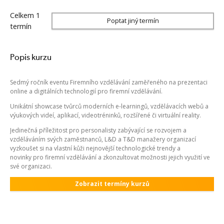
Celkem 1
Poptat jiný termín
termín
Popis kurzu
Sedmý ročník eventu Firemního vzdělávání zaměřeného na prezentaci
online a digitálních technologií pro firemní vzdělávání.
Unikátní showcase tvůrců moderních e-learningů, vzdělávacích webů a
výukových videí, aplikací, videotréninků, rozšířené či virtuální reality.
Jedinečná příležitost pro personalisty zabývající se rozvojem a
vzděláváním svých zaměstnanců, L&D a T&D manažery organizací
vyzkoušet si na vlastní kůži nejnovější technologické trendy a
novinky pro firemní vzdělávání a zkonzultovat možnosti jejich využití ve
své organizaci.
Zobrazit termíny kurzů