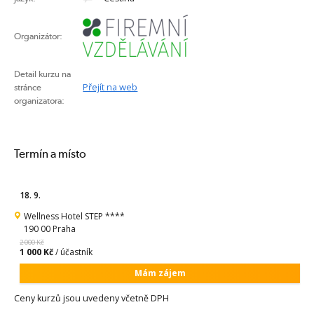
Organizátor:
Detail kurzu na
Přejít na web
stránce
organizatora:
Termín a místo
18. 9.
Wellness Hotel STEP ****
190 00 Praha
2 000 Kč
1 000 Kč
/ účastník
Mám zájem
Ceny kurzů jsou uvedeny včetně DPH