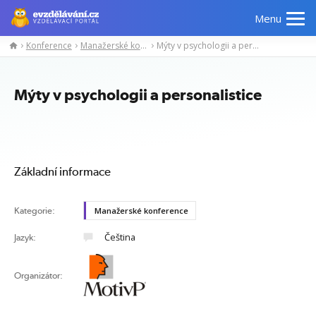
Menu
Konference
Manažerské konference
Mýty v psychologii a personalistice
Manažerské
Odborné
Počítačové
Jazykov
kurzy
znalosti
kurzy
kurzy
Mýty v psychologii a personalistice
Základní informace
Kategorie:
Manažerské konference
Čeština
Jazyk:
Organizátor: