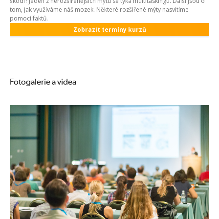
škodí? Jeden z nerozšířenějších mýtů se týká multitaskingu. Další jsou o
tom, jak využíváme náš mozek. Některé rozšířené mýty nasvítíme
pomocí faktů.
Zobrazit termíny kurzů
Fotogalerie a videa