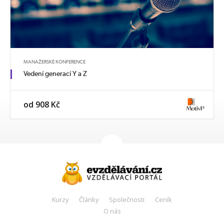
MANAŽERSKÉ KONFERENCE
Vedení generací Y a Z
od 908 Kč
Kurzy
Články
Společnosti
Ceník
O nás