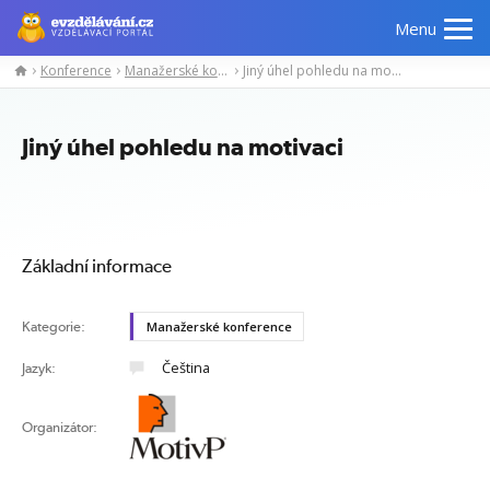
Menu
Konference
Manažerské konference
Jiný úhel pohledu na motivaci
Manažerské
Odborné
Počítačové
Jazykov
kurzy
znalosti
kurzy
kurzy
Jiný úhel pohledu na motivaci
Základní informace
Kategorie:
Manažerské konference
Čeština
Jazyk:
Organizátor: