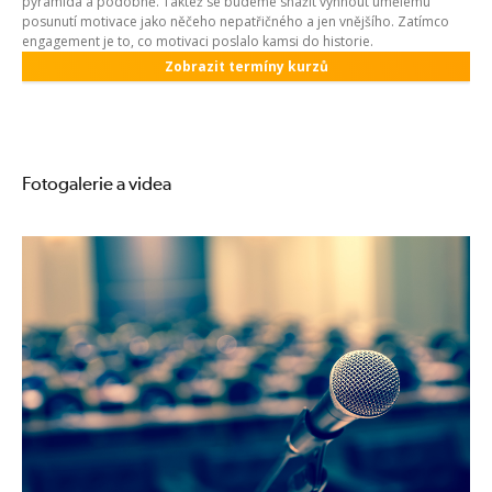
pyramida a podobně. Taktéž se budeme snažit vyhnout umělému
posunutí motivace jako něčeho nepatřičného a jen vnějšího. Zatímco
engagement je to, co motivaci poslalo kamsi do historie.
Zobrazit termíny kurzů
Fotogalerie a videa