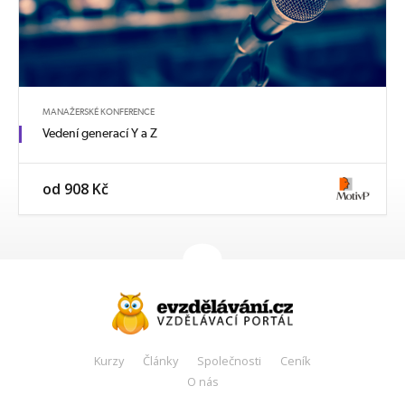
MANAŽERSKÉ KONFERENCE
Vedení generací Y a Z
od 908 Kč
Kurzy
Články
Společnosti
Ceník
O nás