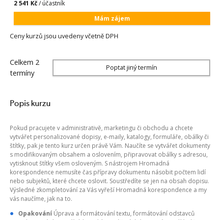
2 541 Kč
/ účastník
Mám zájem
Ceny kurzů jsou uvedeny včetně DPH
Celkem 2
Poptat jiný termín
termíny
Popis kurzu
Pokud pracujete v administrativě, marketingu či obchodu a chcete
vytvářet personalizované dopisy, e-maily, katalogy, formuláře, obálky či
štítky, pak je tento kurz určen právě Vám. Naučíte se vytvářet dokumenty
s modifikovaným obsahem a oslovením, připravovat obálky s adresou,
vytisknout štítky všem osloveným. S nástrojem Hromadná
korespondence nemusíte čas přípravy dokumentu násobit počtem lidí
nebo subjektů, které chcete oslovit. Soustředíte se jen na obsah dopisu.
Výsledné zkompletování za Vás vyřeší Hromadná korespondence a my
vás naučíme, jak na to.
Opakování
Úprava a formátování textu, formátování odstavců