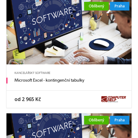
Oblíbený
Praha
KANCELÁŘSKÝ SOFTWARE
Microsoft Excel - kontingenční tabulky
od 2 965 Kč
Oblíbený
Praha