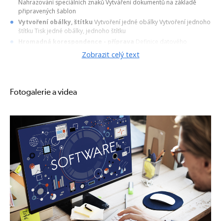
Nahrazování speciálních znaků Vytváření dokumentů na základě
připravených šablon
Vytvoření obálky, štítku
Vytvoření jedné obálky Vytvoření jednoho
štítku Tisk jedné obálky, jednoho štítku
Hromadná korespondence - příprava
Definice datového
souboru (kde ho vzít, příp. jak ho vytvořit) Příprava hlavního
Zobrazit celý text
dokumentu - dopisu Vybrat a upravit příjemce Vložení slučovacích
polí Náhled výsledků
Hromadná korespondence - dokončení
Dokončení a sloučení do
souboru Dokončení a sloučení na tiskárnu Směrování dokumentu
Fotogalerie a videa
pomocí elektronické pošty
Hromadná korespondence - další typy hlavního dokumentu
Obálky Štítky Adresář
Hromadná korespondence - použití různých typů zdrojů dat
Zdroj MS Word Zdroj MS Excel Zdroj MS Outlook Řazení a selekce
záznamů ze zdroje dat
Hromadná korespondence - pravidla
Použití polí Pokud-pak-
jinak, Přeskočit záznam pokud Formát kalendářního data
Zobrazit termíny kurzů