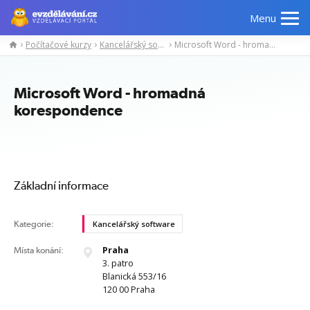
Menu
Počítačové kurzy
Kancelářský software
Microsoft Word - hromadná korespondence
Manažerské
Odborné
Počítačové
Jazykov
kurzy
znalosti
kurzy
kurzy
Microsoft Word - hromadná
korespondence
Základní informace
Kategorie:
Kancelářský software
Praha
Místa konání:
3. patro
Blanická 553/16
120 00 Praha