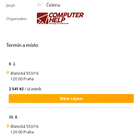
Čeština
Jazyk:
Organizátor:
Termín a místo
8. 2.
Blanická 553/16
120 00 Praha
2 541 Kč
/ účastník
Mám zájem
30. 8.
Blanická 553/16
120 00 Praha