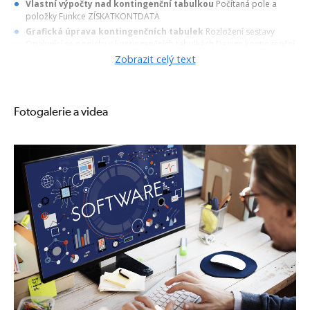
Vlastní výpočty nad kontingenční tabulkou
Počítaná pole a
položky Funkce ZÍSKATKONTDATA
Grafická úprava kontingenčních tabulek
Rozložení sestavy
Opakující se popisky v kontingenčních tabulkách Design kontingenční
tabulky Nastavení pole (zobrazit položky neobsahující data) Filtrace
Zobrazit celý text
a řazení v kontingenční tabulce Vložení průřezů a časové osy
Kontingenční grafy
Vytváření a úprava kontingenčních tabulek a
grafů
Fotogalerie a videa
Aktualizace kontingenční tabulky
Vysvětlení principu Změna
stávajících zdrojových dat Přidávání nových záznamů ve zdrojových
datech Formátovat data jako Tabulku
Souhrny
Vložení, úprava a odstranění souhrnů
Zobrazit termíny kurzů