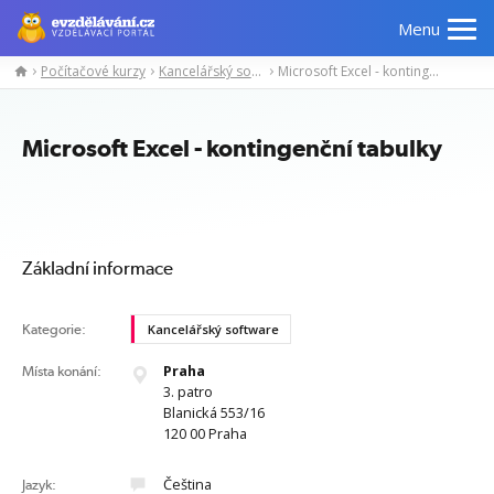
Menu
Počítačové kurzy
Kancelářský software
Microsoft Excel - kontingenční tabulky
Manažerské
Odborné
Počítačové
Jazykov
kurzy
znalosti
kurzy
kurzy
Microsoft Excel - kontingenční tabulky
Základní informace
Kategorie:
Kancelářský software
Praha
Místa konání:
3. patro
Blanická 553/16
120 00 Praha
Čeština
Jazyk: