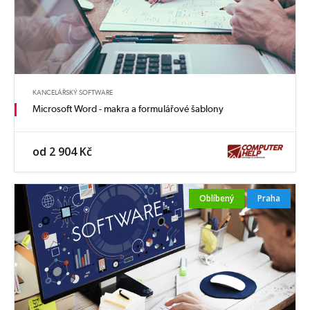
KANCELÁŘSKÝ SOFTWARE
Microsoft Word - makra a formulářové šablony
od 2 904 Kč
Oblíbený
Praha