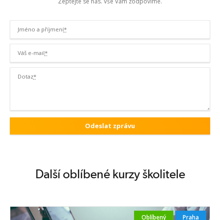
Zeptejte se nás. Vše Vám zodpovíme.
Jméno a příjmení
*
Váš e-mail
*
Dotaz
*
Další oblíbené kurzy školitele
Oblíbený
Praha