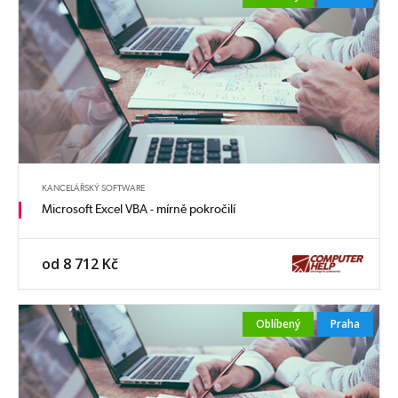
KANCELÁŘSKÝ SOFTWARE
Microsoft Excel VBA - mírně pokročilí
od 8 712 Kč
Oblíbený
Praha