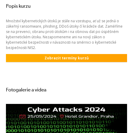
Popis kurzu
Množství kybernetických útoků je stále na vzestupu, ať už se jedná o
zákeřný ransomware, phishing, DDoS útoky čí krádeže dat. Zaměříme
se na prevenci, obranu proti útokům i na obnovu dat po úspěšném
kybernetickém útoku. Nezapomeneme ani na nový zákon o
kybernetické bezpečnosti v návaznosti na směrnici o kybernetické
bezpečnosti NIS2.
Zobrazit termíny kurzů
Fotogalerie a videa