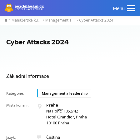
Menu
Manažerské kurzy
Management a leadership
Cyber Attacks 2024
Manažerské
Odborné
Počítačové
Jazykov
kurzy
znalosti
kurzy
kurzy
Cyber Attacks 2024
Základní informace
Kategorie:
Management a leadership
Praha
Místa konání:
Na Poříčí 1052/42
Hotel Grandior, Praha
10100 Praha
Čeština
Jazyk: