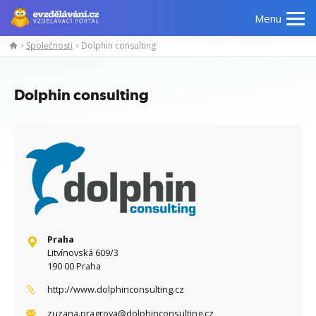
Menu
Společnosti
Dolphin consulting
Manažerské
Odborné
Počítačové
Jazykov
kurzy
znalosti
kurzy
kurzy
Dolphin consulting
Praha
Litvínovská 609/3
190 00 Praha
http://www.dolphinconsulting.cz
zuzana.pragrova@dolphinconsulting.cz