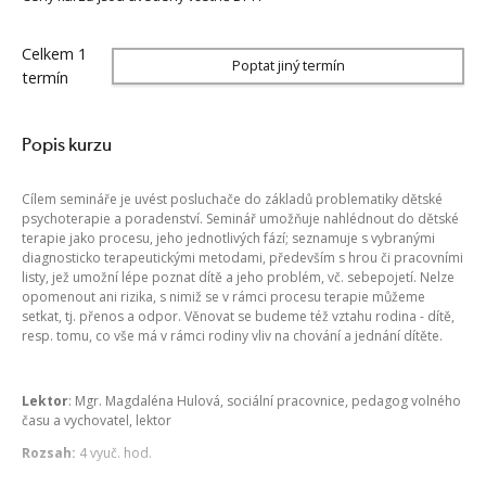
Celkem 1
Poptat jiný termín
termín
Popis kurzu
Cílem semináře je uvést posluchače do základů problematiky dětské
psychoterapie a poradenství. Seminář umožňuje nahlédnout do dětské
terapie jako procesu, jeho jednotlivých fází; seznamuje s vybranými
diagnosticko terapeutickými metodami, především s hrou či pracovními
listy, jež umožní lépe poznat dítě a jeho problém, vč. sebepojetí. Nelze
opomenout ani rizika, s nimiž se v rámci procesu terapie můžeme
setkat, tj. přenos a odpor. Věnovat se budeme též vztahu rodina - dítě,
resp. tomu, co vše má v rámci rodiny vliv na chování a jednání dítěte.
Lektor
: Mgr. Magdaléna Hulová, sociální pracovnice, pedagog volného
času a vychovatel, lektor
Rozsah:
4 vyuč. hod.