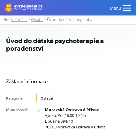
Menu
Volný čas
Ostatní
Úvod do dětské psychoterapie a poradenství
Manažerské
Odborné
Počítačové
Jazykov
kurzy
znalosti
kurzy
kurzy
Úvod do dětské psychoterapie a
poradenství
Základní informace
Kategorie:
Ostatní
Moravská Ostrava A Přívoz
Místa konání:
Výuka: Po (16:00-19:15)
Libušina 594/10
702 00 Moravská Ostrava A Přívoz