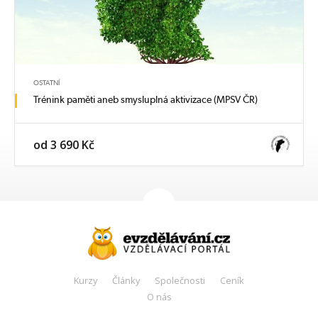
OSTATNÍ
Trénink paměti aneb smysluplná aktivizace (MPSV ČR)
od 3 690 Kč
Kurzy
Články
Společnosti
Ceník
O nás