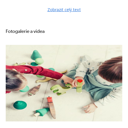
Obsahová náplň:
Zobrazit celý text
1. Dětská psychoterapie a poradenství - úvod
Definice, význam a základní cíle dětské psychoterapie a poradenství
Fotogalerie a videa
Vlastnosti dětského terapeuta
Vztah mezi dítětem a terapeutem, riziko přenosu
2. Rodina a dítě/dítě a rodina?
Charakteristika rodiny
Vliv rodiny na chování a jednání dítěte (z hlediska historie rodiny,
kultury, vývojových změn, vnějších událostí)
3. Proces dětské terapie
Proces dětské terapie od začátku do konce
Jak u dítěte dochází k terapeutické změně
Odpor a přenos
4. Vybrané metody dětské diagnostiky a terapie
Terapie hrou
Ukázka diagnostické-terapeutických pracovních listů