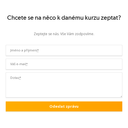
5. Závěr
Chcete se na něco k danému kurzu zeptat?
Zobrazit termíny kurzů
Zeptejte se nás. Vše Vám zodpovíme.
Jméno a příjmení
*
Váš e-mail
*
Dotaz
*