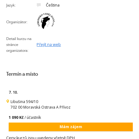
Čeština
Jazyk:
Organizátor:
Detail kurzu na
Přejít na web
stránce
organizatora:
Termín a místo
7. 10.
Libušina 594/10
702 00 Moravská Ostrava A Přívoz
1 090 Kč
/ účastník
Mám zájem
Ceny kurzů jsou uvedeny včetně DPH