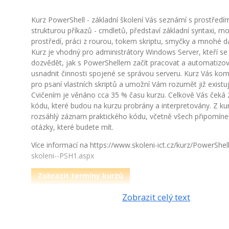
Kurz PowerShell - základní školení Vás seznámí s prostředí
strukturou příkazů - cmdletů, představí základní syntaxi, 
prostředí, práci z rourou, tokem skriptu, smyčky a mnohé da
Kurz je vhodný pro administrátory Windows Server, kteří se 
dozvědět, jak s PowerShellem začít pracovat a automatizova
usnadnit činnosti spojené se správou serveru. Kurz Vás kom
pro psaní vlastních skriptů a umožní Vám rozumět již existu
Cvičením je věnáno cca 35 % času kurzu. Celkově Vás čeká
kódu, které budou na kurzu probrány a interpretovány. Z ku
rozsáhlý záznam praktického kódu, včetně všech připomíne
otázky, které budete mít.
Více informací na https://www.skoleni-ict.cz/kurz/PowerShell
skoleni--PSH1.aspx
Zobrazit termíny kurzů
Zobrazit celý text