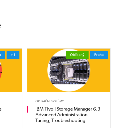
e
a
+1
Oblíbený
Praha
OPERAČNÍ SYSTÉMY
e
IBM Tivoli Storage Manager 6.3
Advanced Administration,
Tuning, Troubleshooting