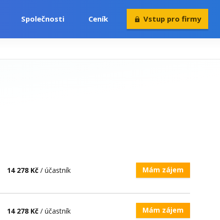
Společnosti
Ceník
Vstup pro firmy
Volný čas
Konference
Rekvalifikace
Mám zájem
14 278 Kč
/ účastník
Mám zájem
14 278 Kč
/ účastník