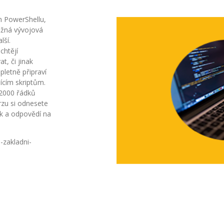
m PowerShellu,
možná vývojová
lší.
chtějí
t, či jinak
pletně připraví
jícím skriptům.
 2000 řádků
rzu si odnesete
k a odpovědí na
-zakladni-