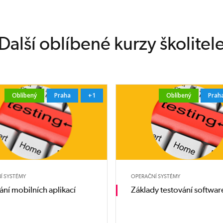
Další oblíbené kurzy školitel
Oblíbený
Praha
+1
Oblíbený
Prah
Í SYSTÉMY
OPERAČNÍ SYSTÉMY
ání mobilních aplikací
Základy testování softwar