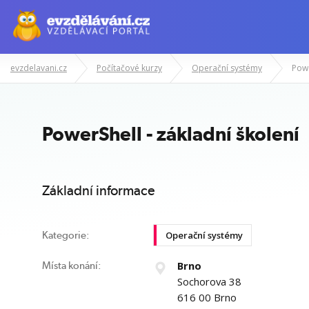
evzdelavani.cz
Počítačové kurzy
Operační systémy
Powe
Manažerské kurzy
Odborné znalost
PowerShell - základní školení
Základní informace
Operační systémy
Kategorie:
Brno
Místa konání:
Sochorova 38
616 00 Brno