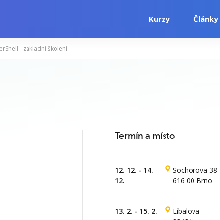
Kurzy
Články
rShell - základní školení
i
Počítačové kurzy
Jazykové kurzy
Termín a místo
12. 12. - 14.
Sochorova 38
12.
616 00 Brno
13. 2. - 15. 2.
Líbalova