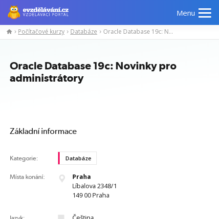
Menu
Počítačové kurzy
Databáze
Oracle Database 19c: Novinky pro administrátory
Manažerské
Odborné
Počítačové
Jazykov
kurzy
znalosti
kurzy
kurzy
Oracle Database 19c: Novinky pro
administrátory
Základní informace
Kategorie:
Databáze
Praha
Místa konání:
Líbalova 2348/1
149 00 Praha
Čeština
Jazyk: