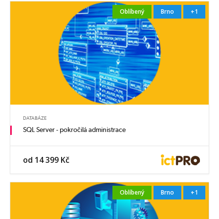
Oblíbený
Brno
+1
DATABÁZE
SQL Server - pokročilá administrace
od 14 399 Kč
Oblíbený
Brno
+1