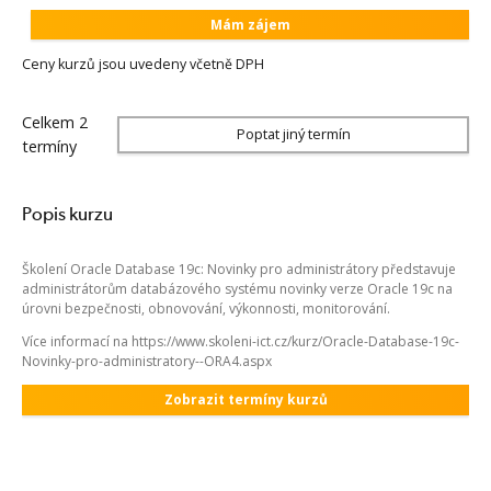
Mám zájem
Ceny kurzů jsou uvedeny včetně DPH
Celkem 2
Poptat jiný termín
termíny
Popis kurzu
Školení Oracle Database 19c: Novinky pro administrátory představuje
administrátorům databázového systému novinky verze Oracle 19c na
úrovni bezpečnosti, obnovování, výkonnosti, monitorování.
Více informací na https://www.skoleni-ict.cz/kurz/Oracle-Database-19c-
Novinky-pro-administratory--ORA4.aspx
Zobrazit termíny kurzů