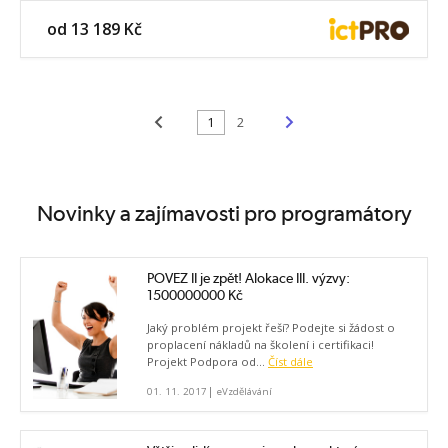
od 13 189 Kč
<
>
1
2
Novinky a zajímavosti pro programátory
POVEZ II je zpět! Alokace III. výzvy:
1500000000 Kč
Jaký problém projekt řeší? Podejte si žádost o
proplacení nákladů na školení i certifikaci!
Projekt Podpora od...
Číst dále
|
01. 11. 2017
eVzdělávání