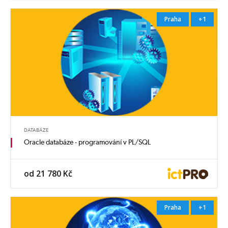
Praha
+1
DATABÁZE
Oracle databáze - programování v PL/SQL
od 21 780 Kč
Praha
+1