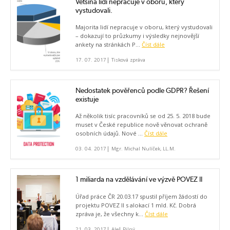
Většina lidí nepracuje v oboru, který
vystudovali.
Majorita lidí nepracuje v oboru, který vystudovali
– dokazují to průzkumy i výsledky nejnovější
ankety na stránkách P...
Číst dále
|
17. 07. 2017
Tisková zpráva
Nedostatek pověřenců podle GDPR? Řešení
existuje
Až několik tisíc pracovníků se od 25. 5. 2018 bude
muset v České republice nově věnovat ochraně
osobních údajů. Nové ...
Číst dále
|
03. 04. 2017
Mgr. Michal Nulíček, LL.M.
1 miliarda na vzdělávání ve výzvě POVEZ II
Úřad práce ČR 20.03.17 spustil příjem žádostí do
projektu POVEZ II s alokací 1 mld. Kč. Dobrá
zpráva je, že všechny k...
Číst dále
|
21. 03. 2017
Aleš Pilný