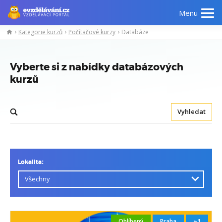
Menu
Kategorie kurzů
Počítačové kurzy
Databáze
Vyberte si z nabídky databázových
kurzů
Vyhledat
Lokalita:
Oblíbený
Praha
+1