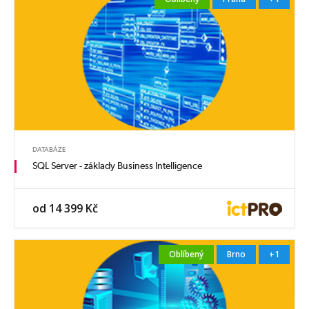
DATABÁZE
SQL Server - základy Business Intelligence
od 14 399 Kč
Oblíbený
Brno
+1