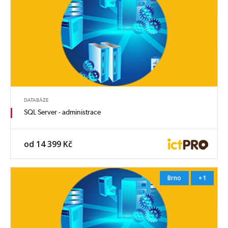
DATABÁZE
SQL Server - administrace
od 14 399 Kč
Brno
+1