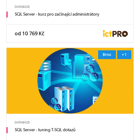
DATABÁZE
SQL Server - kurz pro začínající administrátory
od 10 769 Kč
Brno
+1
DATABÁZE
SQL Server - tuning T-SQL dotazů