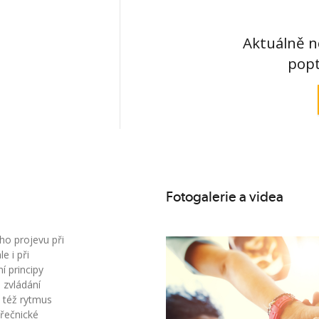
Aktuálně n
popt
Fotogalerie a videa
ho projevu při
e i při
í principy
 zvládání
i též rytmus
 řečnické