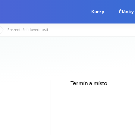
Kurzy
Články
Prezentační dovednosti
i
Počítačové kurzy
Jazykové kurzy
Termín a místo