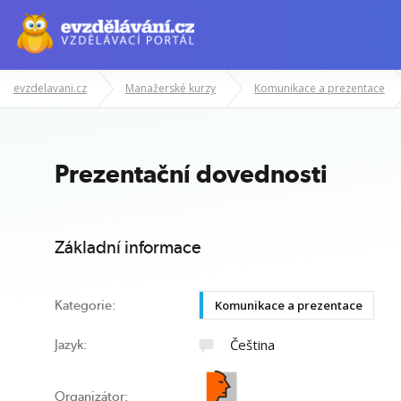
evzdelavani.cz
Manažerské kurzy
Komunikace a prezentace
Manažerské kurzy
Odborné znalost
Prezentační dovednosti
Základní informace
Komunikace a prezentace
Kategorie:
Čeština
Jazyk:
Organizátor: