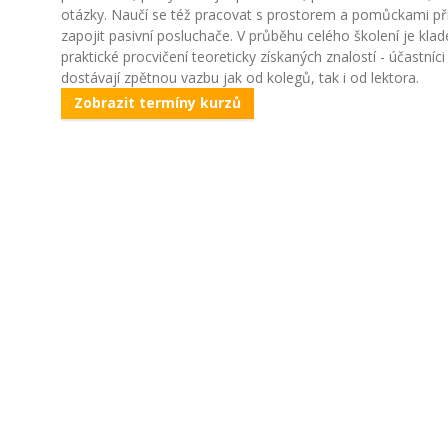
otázky. Naučí se též pracovat s prostorem a pomůckami při
zapojit pasivní posluchače. V průběhu celého školení je kla
praktické procvičení teoreticky získaných znalostí - účastníci
dostávají zpětnou vazbu jak od kolegů, tak i od lektora.
Zobrazit termíny kurzů