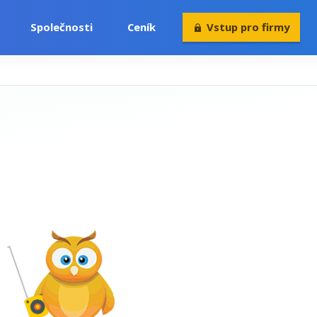
Společnosti
Ceník
Vstup pro firmy
Volný čas
Konference
Rekvalifikace