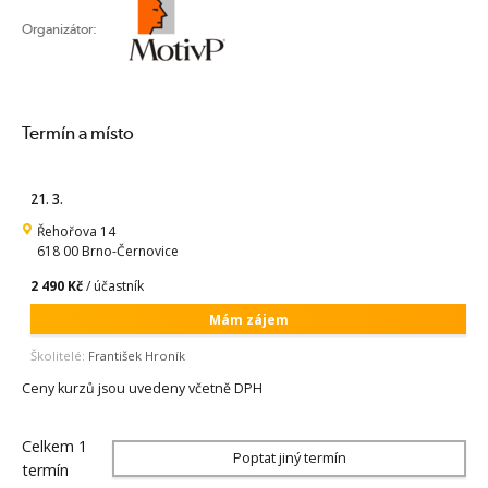
Organizátor:
Termín a místo
21. 3.
Řehořova 14
618 00 Brno-Černovice
2 490 Kč
/ účastník
Mám zájem
Školitelé:
František Hroník
Ceny kurzů jsou uvedeny včetně DPH
Celkem 1
Poptat jiný termín
termín