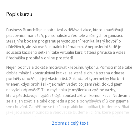
Popis kurzu
Business Brunch® je inspirativní vzdělávací akce, kterou navštěvují
pracovníci, manažeři, personalisté a ředitelé z různých organizací.
Stěžejním bodem programu je vystoupení řečníka, který hovoří o
důležitých, ale zároveň aktuálních tématech. V neposlední řadě je
součástí každého setkání také virtuální kurz, tištěná příručka a videa.
Přednáška probíhá v online prostředí.
Nejen pochvala dokáže motivovat k lepšímu výkonu. Pomoci může také
dobře míněná konstruktivní kritika, ze které si druhá strana odnese
podněty umožňující její vlastní růst. Zakladatel kybernetiky Norbert
Wiener, kdysi prohlásil - “Jak mám vědět, co jsem řekl, dokud jsem
neslyšel odpověď?” Tato myšlenka je myšlenkou zpětné vazby,
která představuje nejdůležitější součást aktivní komunikace. Nedíváme
se ale jen zpět, ale také dopředu a podle pohyblivých cílů korigujeme
své chování. Zaměříme se také na praktickou aplikaci, budeme si říkat
jaké jsou naše možnosti a věnovat se budeme i cílům, které pojmeme
jinak. To vše bude tématem pro letošní první Business Brunche ®.
Zobrazit celý text
Zobrazit termíny kurzů