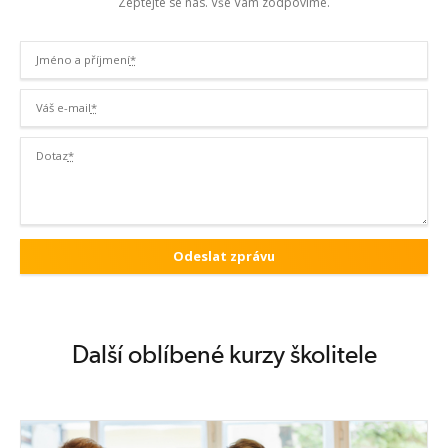
Zeptejte se nás. Vše Vám zodpovíme.
Jméno a příjmení
*
Váš e-mail
*
Dotaz
*
Další oblíbené kurzy školitele