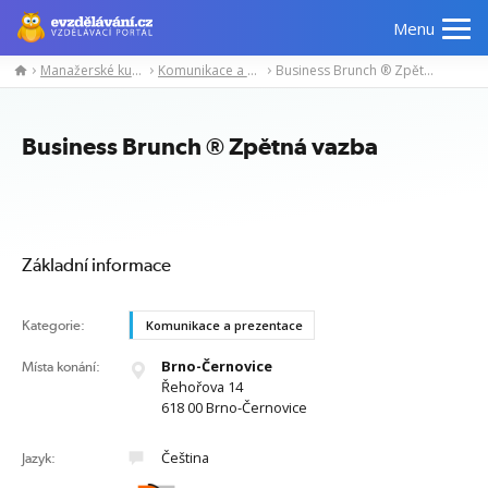
Menu
Manažerské kurzy
Komunikace a prezentace
Business Brunch ® Zpětná vazba
Manažerské
Odborné
Počítačové
Jazykov
kurzy
znalosti
kurzy
kurzy
Business Brunch ® Zpětná vazba
Základní informace
Kategorie:
Komunikace a prezentace
Brno-Černovice
Místa konání:
Řehořova 14
618 00 Brno-Černovice
Čeština
Jazyk: