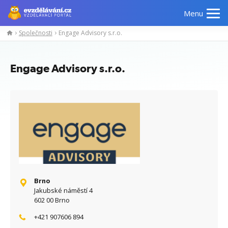
Menu
Společnosti
Engage Advisory s.r.o.
Manažerské
Odborné
Počítačové
Jazykov
kurzy
znalosti
kurzy
kurzy
Engage Advisory s.r.o.
Brno
Jakubské náměstí 4
602 00 Brno
+421 907606 894