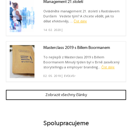
Management 21.století
Ovládněte management 21. století s Rastislavem
Durišem Vedete tým? A chcete vědět, jak to
dělat efektivněji, ...
Číst dále
|
14. 02. 2020
Masterclass 2019 s Billem Boormanem
To nejlepší z Masterclass 2019 s Billem
Boormanem Minulý týden byl v Brně zasvěcený
storytellingu a employer branding...
Číst dále
|
02. 05. 2019
EVOLVEr
Zobrazit všechny články
Spolupracujeme