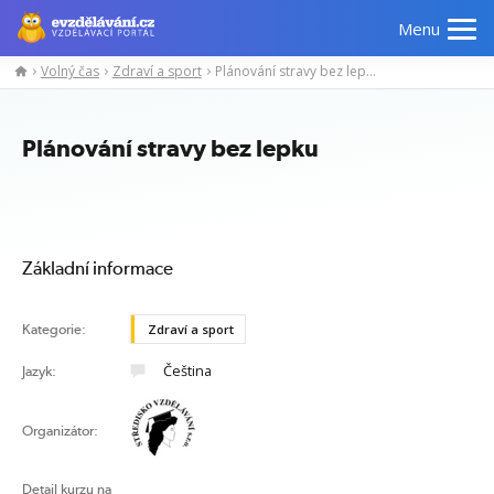
Menu
Volný čas
Zdraví a sport
Plánování stravy bez lepku
Manažerské
Odborné
Počítačové
Jazykov
kurzy
znalosti
kurzy
kurzy
Plánování stravy bez lepku
Základní informace
Kategorie:
Zdraví a sport
Čeština
Jazyk:
Organizátor:
Detail kurzu na