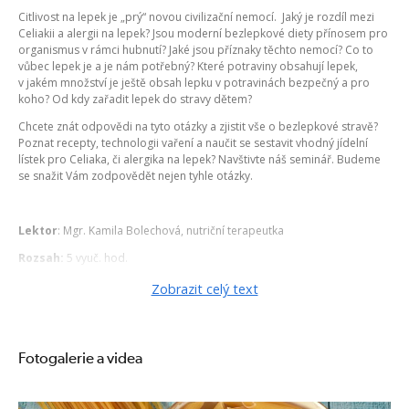
Citlivost na lepek je „prý“ novou civilizační nemocí. Jaký je rozdíl mezi
Celiakii a alergii na lepek? Jsou moderní bezlepkové diety přínosem pro
organismus v rámci hubnutí? Jaké jsou příznaky těchto nemocí? Co to
vůbec lepek je a je nám potřebný? Které potraviny obsahují lepek,
v jakém množství je ještě obsah lepku v potravinách bezpečný a pro
koho? Od kdy zařadit lepek do stravy dětem?
Chcete znát odpovědi na tyto otázky a zjistit vše o bezlepkové stravě?
Poznat recepty, technologii vaření a naučit se sestavit vhodný jídelní
lístek pro Celiaka, či alergika na lepek? Navštivte náš seminář. Budeme
se snažit Vám zodpovědět nejen tyhle otázky.
Lektor
: Mgr. Kamila Bolechová, nutriční terapeutka
Rozsah:
5 vyuč. hod.
Zobrazit celý text
Obsahová náplň:
1. Úvod do problematiky bezlepkové diety
2. Přehled bezlepkových potravin
Fotogalerie a videa
3. Obsah lepku v potravinách
4. Význam lepku ve výživě
5. Možné náhrady potravin s obsahem lepku