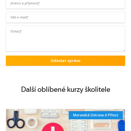
Jméno a příjmení
*
Váš e-mail
*
Dotaz
*
Další oblíbené kurzy školitele
Moravská Ostrava A Přívoz