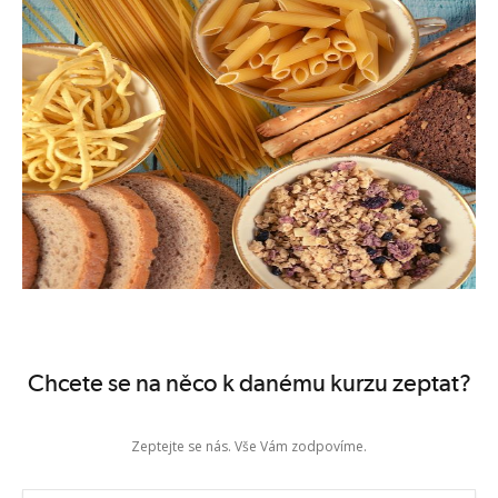
6. Tvorba jídelníčku pro celiaka/alergika na lepek
7. Propočet nutričních hodnot bezlepkového jídelníčku a jejich rozbor
Zobrazit termíny kurzů
Chcete se na něco k danému kurzu zeptat?
Zeptejte se nás. Vše Vám zodpovíme.