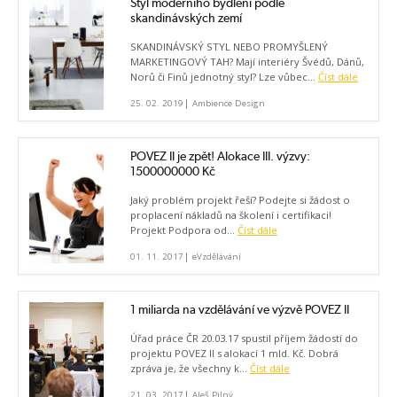
Styl moderního bydlení podle
skandinávských zemí
SKANDINÁVSKÝ STYL NEBO PROMYŠLENÝ
MARKETINGOVÝ TAH? Mají interiéry Švédů, Dánů,
Norů či Finů jednotný styl? Lze vůbec...
Číst dále
|
25. 02. 2019
Ambience Design
POVEZ II je zpět! Alokace III. výzvy:
1500000000 Kč
Jaký problém projekt řeší? Podejte si žádost o
proplacení nákladů na školení i certifikaci!
Projekt Podpora od...
Číst dále
|
01. 11. 2017
eVzdělávání
1 miliarda na vzdělávání ve výzvě POVEZ II
Úřad práce ČR 20.03.17 spustil příjem žádostí do
projektu POVEZ II s alokací 1 mld. Kč. Dobrá
zpráva je, že všechny k...
Číst dále
|
21. 03. 2017
Aleš Pilný