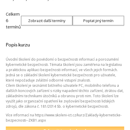
Celkem
6
Zobrazit další termíny
Poptat jiný termín
termínů
Popis kurzu
Úvodní školení do povědomí o bezpečnosti informací a porozumění
kybernetické bezpečnosti. Témata školení jsou zaměřena na legislativu
a praktickou aplikaci bezpečnosti informací, ve všech jejich formách.
Jedná se o základní školení kybernetické bezpečnosti pro uživatele,
které nepožaduje zvláštní odborné vstupní znalosti.
Cílem školení je seznámit běžného uživatele PC, mobilního telefonu a
dalších koncových zařízení s riziky napadení těchto zařízení, ztrátou dat,
základními technikami útočníků a obranou proti nim. Toto školení lze
využít jako organizační opatření ke zvyšování bezpečnosti lidských
zdrojů, dle zákona č. 181/2014 Sb. o kybernetické bezpečnosti.
Více informací na https://www.skoleni-ict.cz/kurz/Zaklady-kyberneticke-
bezpecnosti--ZKB1.aspx