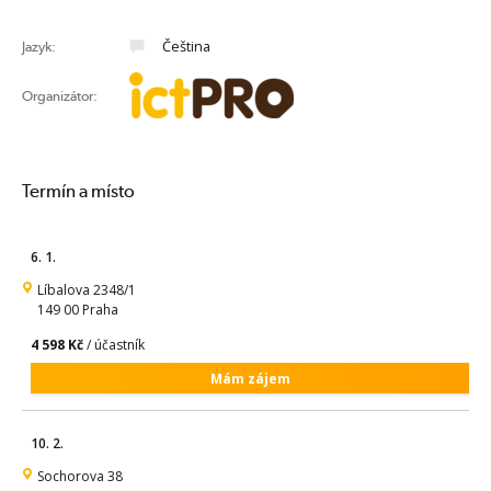
Čeština
Jazyk:
Organizátor:
Termín a místo
6. 1.
Líbalova 2348/1
149 00 Praha
4 598 Kč
/ účastník
Mám zájem
10. 2.
Sochorova 38