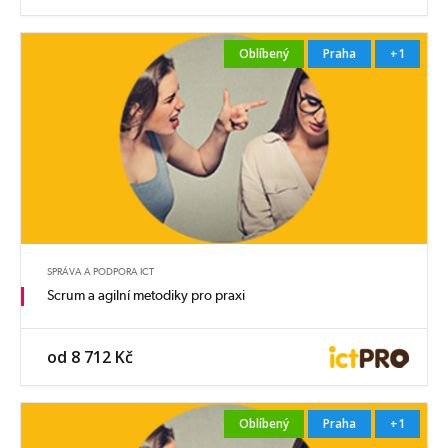
Oblíbený
Praha
+1
SPRÁVA A PODPORA ICT
Scrum a agilní metodiky pro praxi
od 8 712 Kč
Oblíbený
Praha
+1