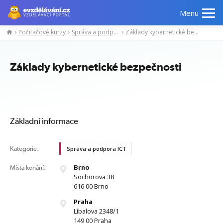
Menu
Počítačové kurzy
Správa a podpora ICT
Základy kybernetické bezpečnosti
Manažerské
Odborné
Počítačové
Jazykov
kurzy
znalosti
kurzy
kurzy
Základy kybernetické bezpečnosti
Základní informace
Kategorie:
Správa a podpora ICT
Brno
Místa konání:
Sochorova 38
616 00 Brno
Praha
Líbalova 2348/1
149 00 Praha