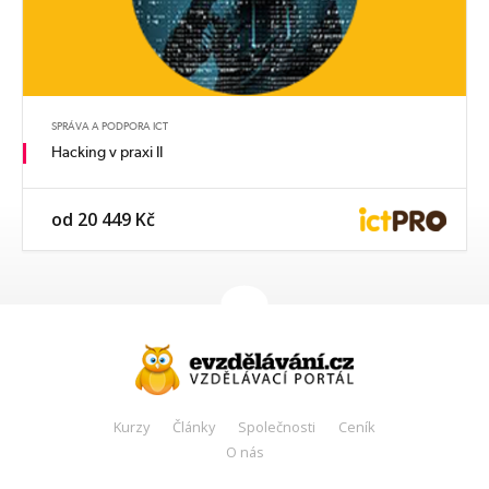
SPRÁVA A PODPORA ICT
Hacking v praxi II
od 20 449 Kč
Kurzy
Články
Společnosti
Ceník
O nás