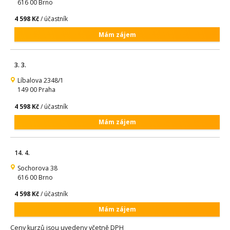
616 00 Brno
4 598 Kč
/ účastník
Mám zájem
3. 3.
Líbalova 2348/1
149 00 Praha
4 598 Kč
/ účastník
Mám zájem
14. 4.
Sochorova 38
616 00 Brno
4 598 Kč
/ účastník
Mám zájem
Ceny kurzů jsou uvedeny včetně DPH