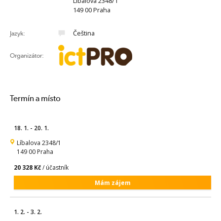
Líbalova 2348/1
149 00 Praha
Čeština
Jazyk:
Organizátor:
Termín a místo
18. 1. - 20. 1.
Líbalova 2348/1
149 00 Praha
20 328 Kč
/ účastník
Mám zájem
1. 2. - 3. 2.