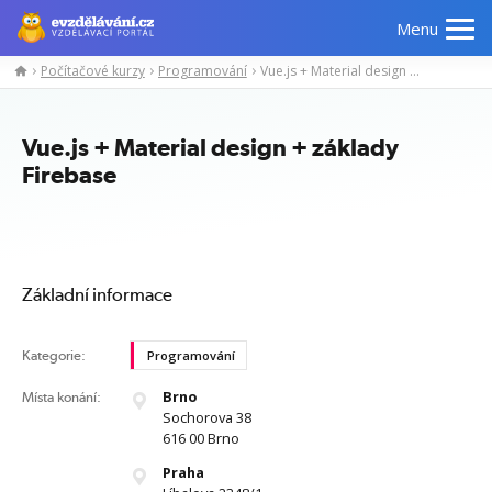
Menu
Počítačové kurzy
Programování
Vue.js + Material design + základy Firebase
Manažerské
Odborné
Počítačové
Jazykov
kurzy
znalosti
kurzy
kurzy
Vue.js + Material design + základy
Firebase
Základní informace
Kategorie:
Programování
Brno
Místa konání:
Sochorova 38
616 00 Brno
Praha