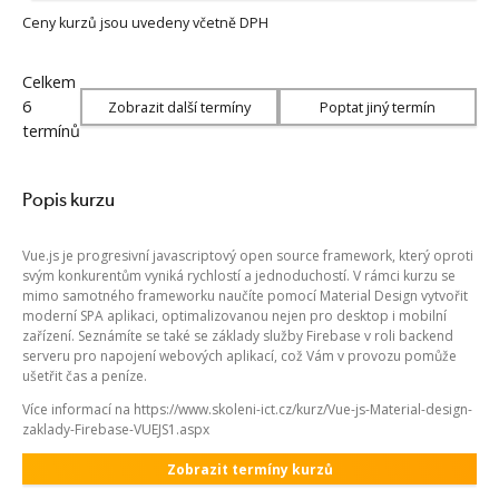
Ceny kurzů jsou uvedeny včetně DPH
Celkem
6
Zobrazit další termíny
Poptat jiný termín
termínů
Popis kurzu
Vue.js je progresivní javascriptový open source framework, který oproti
svým konkurentům vyniká rychlostí a jednoduchostí. V rámci kurzu se
mimo samotného frameworku naučíte pomocí Material Design vytvořit
moderní SPA aplikaci, optimalizovanou nejen pro desktop i mobilní
zařízení. Seznámíte se také se základy služby Firebase v roli backend
serveru pro napojení webových aplikací, což Vám v provozu pomůže
ušetřit čas a peníze.
Více informací na https://www.skoleni-ict.cz/kurz/Vue-js-Material-design-
zaklady-Firebase-VUEJS1.aspx
Zobrazit termíny kurzů