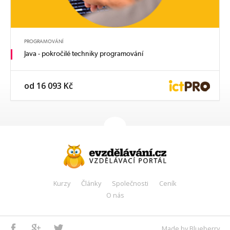
PROGRAMOVÁNÍ
Java - pokročilé techniky programování
od 16 093 Kč
Kurzy
Články
Společnosti
Ceník
O nás
Facebook
Google+
Twitter
Made by Blueberry