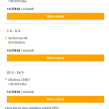
149 00 Praha
14 278 Kč
/ účastník
Mám zájem
1. 3. - 3. 3.
Sochorova 38
616 00 Brno
14 278 Kč
/ účastník
Mám zájem
22. 5. - 24. 5.
Líbalova 2348/1
149 00 Praha
14 278 Kč
/ účastník
Mám zájem
Ceny kurzů jsou uvedeny včetně DPH