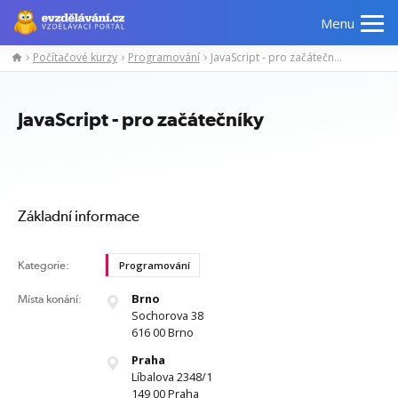
Menu
Počítačové kurzy
Programování
JavaScript - pro začátečníky
Manažerské
Odborné
Počítačové
Jazykov
kurzy
znalosti
kurzy
kurzy
JavaScript - pro začátečníky
Základní informace
Kategorie:
Programování
Brno
Místa konání:
Sochorova 38
616 00 Brno
Praha
Líbalova 2348/1
149 00 Praha