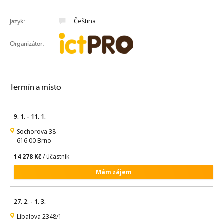
Čeština
Jazyk:
Organizátor:
Termín a místo
9. 1. - 11. 1.
Sochorova 38
616 00 Brno
14 278 Kč
/ účastník
Mám zájem
27. 2. - 1. 3.
Líbalova 2348/1