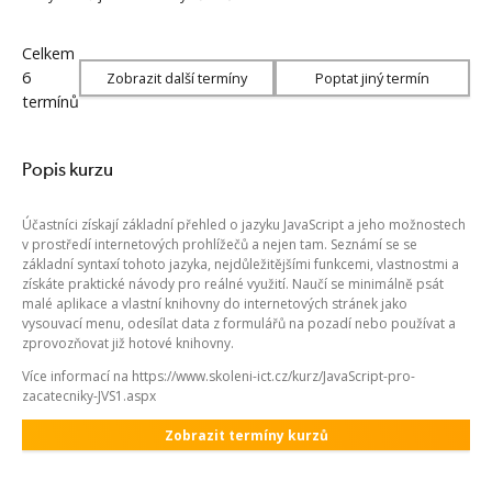
Celkem
6
Zobrazit další termíny
Poptat jiný termín
termínů
Popis kurzu
Účastníci získají základní přehled o jazyku JavaScript a jeho možnostech
v prostředí internetových prohlížečů a nejen tam. Seznámí se se
základní syntaxí tohoto jazyka, nejdůležitějšími funkcemi, vlastnostmi a
získáte praktické návody pro reálné využití. Naučí se minimálně psát
malé aplikace a vlastní knihovny do internetových stránek jako
vysouvací menu, odesílat data z formulářů na pozadí nebo používat a
zprovozňovat již hotové knihovny.
Více informací na https://www.skoleni-ict.cz/kurz/JavaScript-pro-
zacatecniky-JVS1.aspx
Zobrazit termíny kurzů