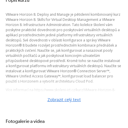
VMware Horizon 8: Deploy and Manage je pětidenní kombinovaný kurz
VMware Horizon 8: Skills for Virtual Desktop Management a VMware
Horizon 8: Infrastructure Administration. Tato kolekce školení vám
poskytne praktické dovednosti pro poskytování virtuálních desktopů a
aplikací prostřednictvím jediné platformy infrastruktury virtuálních
desktopů. Své dovednosti v oblasti konfigurace a správy VMware
Horizon® 8 budete rozvíjet prostřednictvím kombinace přednášek a
praktických cvičení. Naučíte se, jak konfigurovat a nasazovat pooly
virtuálních počítačů a jak poskytovat koncovým uživatelům
přizpůsobené desktopové prostředí. Kromě toho se naučíte instalovat
a konfigurovat platformu infrastruktury virtuálních desktopů. Naučíte se
instalovat a konfigurovat VMware Horizon® Connection Server™,
VMware Unified Access Gateway™, konfigurovat load balancer pro
použití s Horizonem a vytvořit architekturu Cloud Pod.
Více informací na https://www.skoleni-ict.cz/kurz/VMware-Horizon-8-
Deploy-and-Manage-VCP8.aspx
Zobrazit celý text
Zobrazit termíny kurzů
Fotogalerie a videa