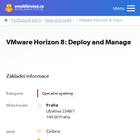
Menu
Počítačové kurzy
Operační systémy
VMware Horizon 8: Deploy and Manage
Manažerské
Odborné
Počítačové
Jazykov
kurzy
znalosti
kurzy
kurzy
VMware Horizon 8: Deploy and Manage
Základní informace
Kategorie:
Operační systémy
Praha
Místa konání:
Líbalova 2348/1
149 00 Praha
Čeština
Jazyk: