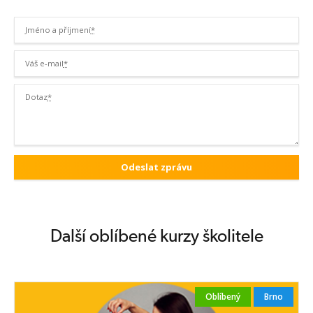
Jméno a příjmení
*
Váš e-mail
*
Dotaz
*
Další oblíbené kurzy školitele
Oblíbený
Brno