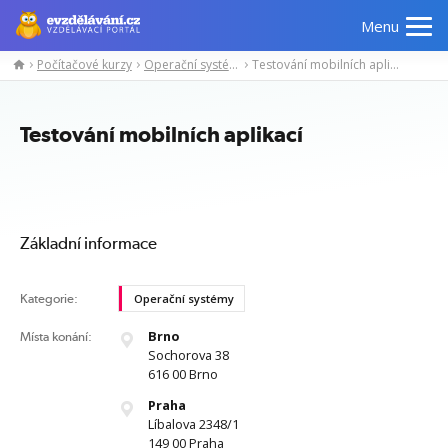
Menu
Počítačové kurzy
Operační systémy
Testování mobilních aplikací
Manažerské
Odborné
Počítačové
Jazykov
kurzy
znalosti
kurzy
kurzy
Testování mobilních aplikací
Základní informace
Kategorie:
Operační systémy
Brno
Místa konání:
Sochorova 38
616 00 Brno
Praha
Líbalova 2348/1
149 00 Praha