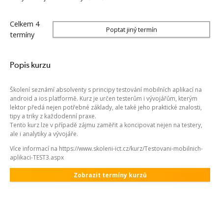
Celkem 4
Poptat jiný termín
termíny
Popis kurzu
Školení seznámí absolventy s principy testování mobilních aplikací na
android a ios platformě. Kurz je určen testerům i vývojářům, kterým
lektor předá nejen potřebné základy, ale také jeho praktické znalosti,
tipy a triky z každodenní praxe.
Tento kurz lze v případě zájmu zaměřit a koncipovat nejen na testery,
ale i analytiky a vývojáře.
Více informací na https://www.skoleni-ict.cz/kurz/Testovani-mobilnich-
aplikaci-TEST3.aspx
Zobrazit termíny kurzů