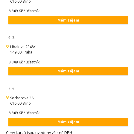
616 00 Brno
8 349 Kč
/ účastník
Mám zájem
9. 3.
Líbalova 2348/1
149 00 Praha
8 349 Kč
/ účastník
Mám zájem
5. 5.
Sochorova 38
616 00 Brno
8 349 Kč
/ účastník
Mám zájem
Ceny kurzů jsou uvedeny včetně DPH