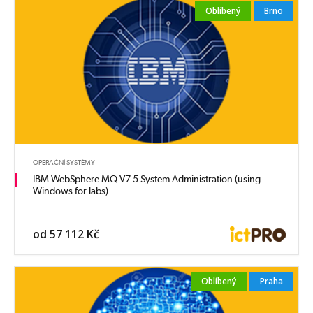
Oblíbený
Brno
OPERAČNÍ SYSTÉMY
IBM WebSphere MQ V7.5 System Administration (using
Windows for labs)
od 57 112 Kč
Oblíbený
Praha